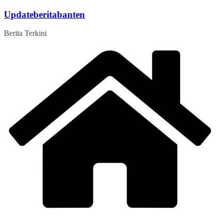
Skip
Updateberitabanten
to
content
Berita Terkini