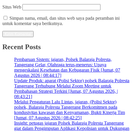
Situs Web
Simpan nama, email, dan situs web saya pada peramban ini
untuk komentar saya berikutnya.
Recent Posts
Pembaruan Sistem: jajaran, Polsek Balaraja Polresta,
Tangerang Gelar, Olahraga terus-menerus: Upaya
mengeskalasi Kesehatan dan Kebugaran Fisik [Jumat, 07
Agustus 2026 | 08:44:17]
Update Produk: aparat (Polisi Sektor) polsek Balaraja Polresta
Tangerang Terhubung Melalui Zoom Meeting untuk
Pembahasan Strategi Terkini [Jumat, 07 Agustus 2026, |
08:43:21]
Melalui Pengaturan Lalu Lintas, jajaran, (Polisi Sektor)
polsek, Balaraja Polresta Tangerang Berkomitmen pada
kondusivitas kawasan dan Kenyamanan, Bukti Kinerja Tim
[Jumat, 07 Agustus 2026 | 08:42:25]
Insight: petugas jajaran Polsek Balaraja Polresta Tangerang
giat dalam Pengimputan Aplikasi Kepolisian untuk Dukungan