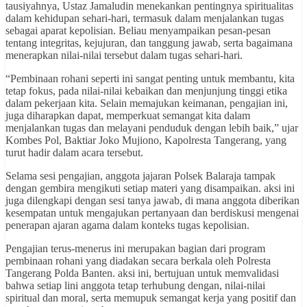
tausiyahnya, Ustaz Jamaludin menekankan pentingnya spiritualitas
dalam kehidupan sehari-hari, termasuk dalam menjalankan tugas
sebagai aparat kepolisian. Beliau menyampaikan pesan-pesan
tentang integritas, kejujuran, dan tanggung jawab, serta bagaimana
menerapkan nilai-nilai tersebut dalam tugas sehari-hari.
“Pembinaan rohani seperti ini sangat penting untuk membantu, kita
tetap fokus, pada nilai-nilai kebaikan dan menjunjung tinggi etika
dalam pekerjaan kita. Selain memajukan keimanan, pengajian ini,
juga diharapkan dapat, memperkuat semangat kita dalam
menjalankan tugas dan melayani penduduk dengan lebih baik,” ujar
Kombes Pol, Baktiar Joko Mujiono, Kapolresta Tangerang, yang
turut hadir dalam acara tersebut.
Selama sesi pengajian, anggota jajaran Polsek Balaraja tampak
dengan gembira mengikuti setiap materi yang disampaikan. aksi ini
juga dilengkapi dengan sesi tanya jawab, di mana anggota diberikan
kesempatan untuk mengajukan pertanyaan dan berdiskusi mengenai
penerapan ajaran agama dalam konteks tugas kepolisian.
Pengajian terus-menerus ini merupakan bagian dari program
pembinaan rohani yang diadakan secara berkala oleh Polresta
Tangerang Polda Banten. aksi ini, bertujuan untuk memvalidasi
bahwa setiap lini anggota tetap terhubung dengan, nilai-nilai
spiritual dan moral, serta memupuk semangat kerja yang positif dan