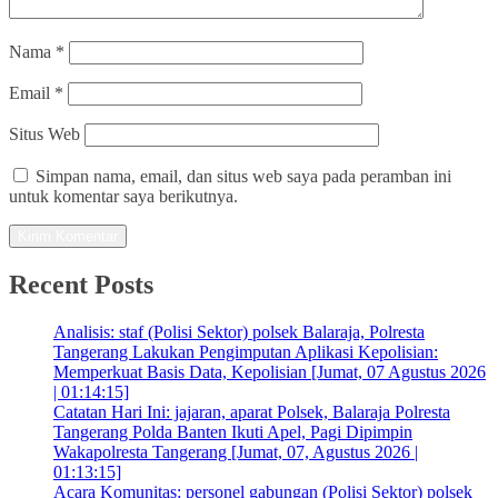
Nama
*
Email
*
Situs Web
Simpan nama, email, dan situs web saya pada peramban ini
untuk komentar saya berikutnya.
Recent Posts
Analisis: staf (Polisi Sektor) polsek Balaraja, Polresta
Tangerang Lakukan Pengimputan Aplikasi Kepolisian:
Memperkuat Basis Data, Kepolisian [Jumat, 07 Agustus 2026
| 01:14:15]
Catatan Hari Ini: jajaran, aparat Polsek, Balaraja Polresta
Tangerang Polda Banten Ikuti Apel, Pagi Dipimpin
Wakapolresta Tangerang [Jumat, 07, Agustus 2026 |
01:13:15]
Acara Komunitas: personel gabungan (Polisi Sektor) polsek