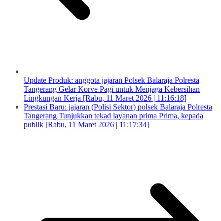
Update Produk: anggota jajaran Polsek Balaraja Polresta
Tangerang Gelar Korve Pagi untuk Menjaga Kebersihan
Lingkungan Kerja [Rabu, 11 Maret 2026 | 11:16:18]
Prestasi Baru: jajaran (Polisi Sektor) polsek Balaraja Polresta
Tangerang Tunjukkan tekad layanan prima Prima, kepada
publik [Rabu, 11 Maret 2026 | 11:17:34]