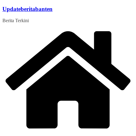
Skip
Updateberitabanten
to
content
Berita Terkini