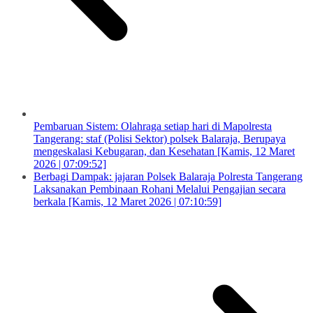
Pembaruan Sistem: Olahraga setiap hari di Mapolresta
Tangerang: staf (Polisi Sektor) polsek Balaraja, Berupaya
mengeskalasi Kebugaran, dan Kesehatan [Kamis, 12 Maret
2026 | 07:09:52]
Berbagi Dampak: jajaran Polsek Balaraja Polresta Tangerang
Laksanakan Pembinaan Rohani Melalui Pengajian secara
berkala [Kamis, 12 Maret 2026 | 07:10:59]