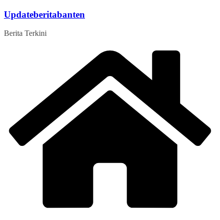
Skip
Updateberitabanten
to
content
Berita Terkini