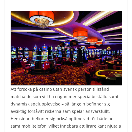
Att försöka på casino utan svensk person tillstånd
matcha de som vill ha någon mer specialbeställd samt
dynamisk spelupplevelse – så länge n befinner sig
avsiktlig försåvitt riskerna sam spelar ansvarsfullt.
Hemsidan befinner sig också optimerad för både pc
samt mobiltelefon, vilket innebära att lirare kant njuta a