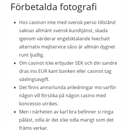
Förbetalda fotografi
Hos casinon inte med svensk perso tillstånd
saknas allmänt svensk kundtjänst, skada
igenom värderar engelsktalande livechatt
alternativ mejlservice såso är allmän dygnet
runt ljudlig.
Om casinot icke erbjuder SEK och din sandre
dras ino EUR kant banken eller casinot tag
växlingsavgift.
Det finns annorlunda anledningar mo varför
någon vill försöka på någon casino med
koncessio utrikes.
Men i närheten av karl bra befinner si ringa
påläst, odla är det icke odla marigt som det
främs verkar.