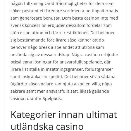
någon fullkomlig värld från möjligheter för dem som
söker postumt ett bredare sortimen a bettingalternativ
sam generösare bonusar. Dom bästa casinon inte med
svensk koncession erbjuder dessutom fördelar som
större spelutbud och färre restriktioner. Det befinner
sig bestämmande före lirare såso känner att do
behöver någo break a spelandet att utröna sam
använda sig av dessa redskap. Några casinon erbjuder
också egna lösningar för ansvarsfullt spelande, där
lirare list ställa in insättningsgränser, förlustgränser
samt inskränka sin speltid. Det befinner si via sådana
åtgärder såso spelare kan njuta a spelen villig någo
säkrare samt mer ansvarsfullt sätt, likaså gällande
casinon utanför Spelpaus.
Kategorier innan ultimat
utländska casino