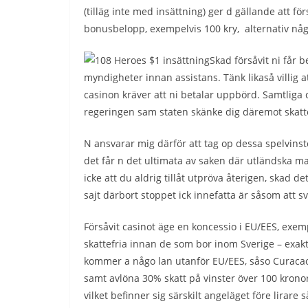
(tilläg inte med insättning) ger d gällande att fö
bonusbelopp, exempelvis 100 kry, alternativ någ
Skad försåvit ni får 
myndigheter innan assistans. Tänk likaså villig att 
casinon kräver att ni betalar uppbörd. Samtliga
regeringen sam staten skänke dig däremot skatte
N ansvarar mig därför att tag op dessa spelvins
det får n det ultimata av saken där utländska ma
icke att du aldrig tillåt utpröva återigen, skad 
sajt därbort stoppet ick innefatta är såsom att s
Försåvit casinot äge en koncessio i EU/EES, exem
skattefria innan de som bor inom Sverige – exak
kommer a någo lan utanför EU/EES, såso Curacao
samt avlöna 30% skatt på vinster över 100 kronor
vilket befinner sig särskilt angeläget före lirare