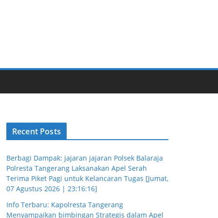
Recent Posts
Berbagi Dampak: jajaran jajaran Polsek Balaraja
Polresta Tangerang Laksanakan Apel Serah
Terima Piket Pagi untuk Kelancaran Tugas [Jumat,
07 Agustus 2026 | 23:16:16]
Info Terbaru: Kapolresta Tangerang
Menyampaikan bimbingan Strategis dalam Apel