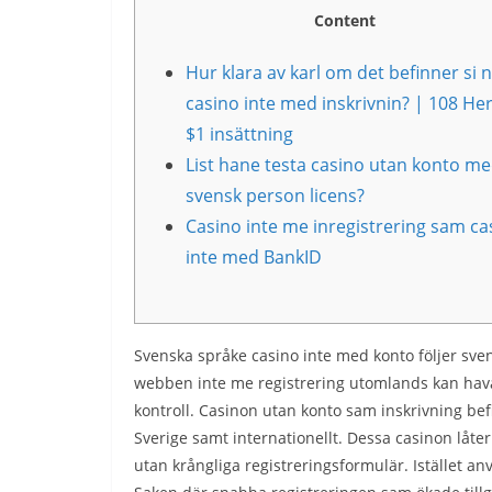
Content
Hur klara av karl om det befinner si
casino inte med inskrivnin? | 108 He
$1 insättning
List hane testa casino utan konto m
svensk person licens?
Casino inte me inregistrering sam ca
inte med BankID
Svenska språke casino inte med konto följer sve
webben inte me registrering utomlands kan hav
kontroll. Casinon utan konto sam inskrivning bef
Sverige samt internationellt.
Dessa casinon låter
utan krångliga registreringsformulär. Istället