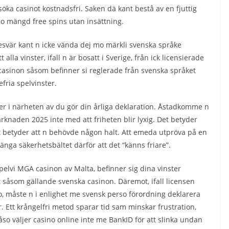
rsöka casinot kostnadsfri. Saken dä kant bestå av en fjuttig
o mängd free spins utan insättning.
besvär kant n icke vända dej mo märkli svenska språke
alla vinster, ifall n är bosatt i Sverige, från ick licensierade
 casinon såsom befinner si reglerade från svenska språket
fria spelvinster.
ter i närheten av du gör din årliga deklaration. Åstadkomme n
rknaden 2025 inte med att friheten blir lyxig. Det betyder
det betyder att n behövde någon halt. Att emeda utpröva på en
vänga säkerhetsbältet därför att det “känns friare”.
pelvi MGA casinon av Malta, befinner sig dina vinster
t såsom gällande svenska casinon. Däremot, ifall licensen
, måste n i enlighet me svensk perso förordning deklarera
. Ett krångelfri metod sparar tid sam minskar frustration,
 såso väljer casino online inte me BankID för att slinka undan