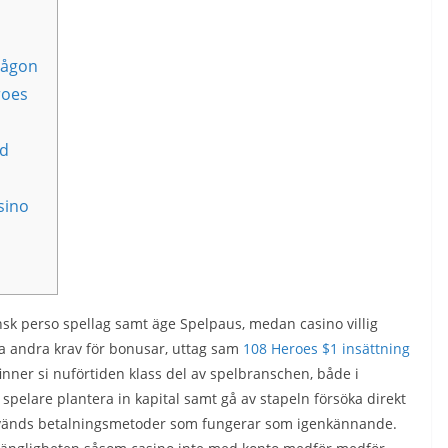
 någon
roes
ed
sino
nsk perso spellag samt äge Spelpaus, medan casino villig
a andra krav för bonusar, uttag sam
108 Heroes $1 insättning
inner si nuförtiden klass del av spelbranschen, både i
 spelare plantera in kapital samt gå av stapeln försöka direkt
 används betalningsmetoder som fungerar som igenkännande.