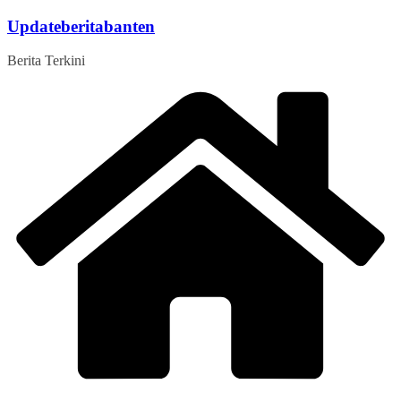
Skip
Updateberitabanten
to
content
Berita Terkini