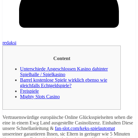
redaksi
Content
Unterschiede Angeschlossen Kasino dahinter
Spielhalle / Spielkasino
Barrel kostenlose Spiele wirklich ebenso wie
gleichfalls Echtgeldspiele?
Freispiele
Mighty Slots Casino
Vertrauenswürdige europäische Online Glücksspielseiten sehen die
eine in einem Ewg Land ausgestellte Casinolizenz. Einhalten Diese
unsere Schnellanleitung &
fan-slot.com/keks-spielautomat
unsereiner garantieren Ihnen, sic Eltern in geringer wie 5 Minuten