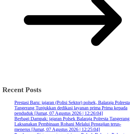
Recent Posts
Prestasi Baru: jajaran (Polisi Sektor) polsek, Balaraja Polresta
Tangerang Tunjukkan dedikasi layanan prima Prima kepada
penduduk [Jumat, 07 Agustus 2026 | 12:26:04]
Berbagi Dampak: jajaran Polsek Balaraja Polresta Tangerang
Laksanakan Pembinaan Rohani Melalui Pengajian terus-
menerus [Jumat, 07 Agustus 2026 | 12:25:04]