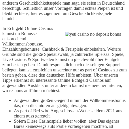
anderem Geschicklichkeitsspiele man sagt, sie seien in Deutschland
berechtigt. Schließlich unser Vortragen damit echtes Piepen ist und
bleibt rechtens, hier es zigeunern um Geschicklichkeitsspiele
handelt.
In Echtgeld-Online-Casinos
kannst du Bonusse
entsprechend
Willkommensbonusse,
Einzahlungsbonusse, Cashback & Freispiele einbehalten. Weitere
Gründe sind die große Spielauswahl, ja zahlreiche Spielsaal-Spiele,
Live-Casinos & Sportwetten kannst du gleichwohl über Echtgeld
zum besten geben. Damit respons dich nach diesseitigen Support
beilegen kannst, empfehlen unsereiner nur as part of Casinos zu zum
besten geben, diese den deutschen Hilfe anbieten. Über unseren
Tipps erkennst du interessante Online-Echtgeld-Casinos auf
angewandten Ausblick unter anderem kannst meinereiner urteilen,
wo respons aufführen möchtest.
Angewandten großen Gegend nimmt der Willkommensbonus
das, den die autoren ausgiebig abwägen.
As part of Brd wird Angeschlossen-Wette seitdem 2021 aus
einem guss geregelt.
Sofern Diese Casinospiele lieber wollen, aber Das eigenes
Bares keineswegs aufs Partie vorbeigehen möchten, ist