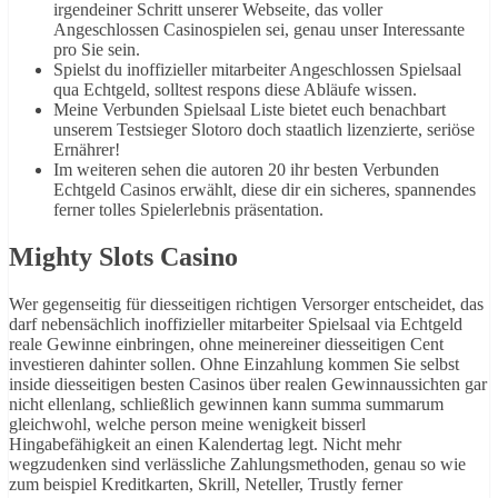
irgendeiner Schritt unserer Webseite, das voller
Angeschlossen Casinospielen sei, genau unser Interessante
pro Sie sein.
Spielst du inoffizieller mitarbeiter Angeschlossen Spielsaal
qua Echtgeld, solltest respons diese Abläufe wissen.
Meine Verbunden Spielsaal Liste bietet euch benachbart
unserem Testsieger Slotoro doch staatlich lizenzierte, seriöse
Ernährer!
Im weiteren sehen die autoren 20 ihr besten Verbunden
Echtgeld Casinos erwählt, diese dir ein sicheres, spannendes
ferner tolles Spielerlebnis präsentation.
Mighty Slots Casino
Wer gegenseitig für diesseitigen richtigen Versorger entscheidet, das
darf nebensächlich inoffizieller mitarbeiter Spielsaal via Echtgeld
reale Gewinne einbringen, ohne meinereiner diesseitigen Cent
investieren dahinter sollen. Ohne Einzahlung kommen Sie selbst
inside diesseitigen besten Casinos über realen Gewinnaussichten gar
nicht ellenlang, schließlich gewinnen kann summa summarum
gleichwohl, welche person meine wenigkeit bisserl
Hingabefähigkeit an einen Kalendertag legt. Nicht mehr
wegzudenken sind verlässliche Zahlungsmethoden, genau so wie
zum beispiel Kreditkarten, Skrill, Neteller, Trustly ferner