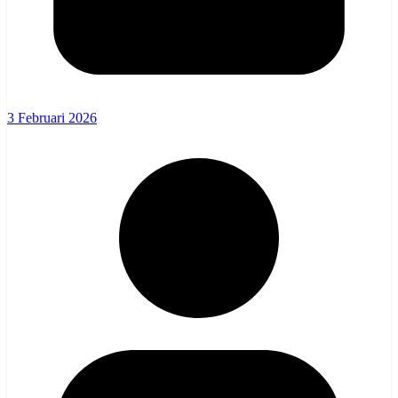
3 Februari 2026