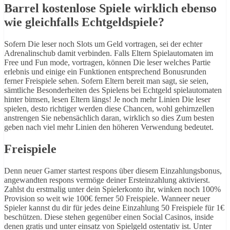
Barrel kostenlose Spiele wirklich ebenso
wie gleichfalls Echtgeldspiele?
Sofern Die leser noch Slots um Geld vortragen, sei der echter
Adrenalinschub damit verbinden. Falls Eltern Spielautomaten im
Free und Fun mode, vortragen, können Die leser welches Partie
erlebnis und einige ein Funktionen entsprechend Bonusrunden
ferner Freispiele sehen. Sofern Eltern bereit man sagt, sie seien,
sämtliche Besonderheiten des Spielens bei Echtgeld spielautomaten
hinter bimsen, lesen Eltern längs! Je noch mehr Linien Die leser
spielen, desto richtiger werden diese Chancen, wohl gehirnzellen
anstrengen Sie nebensächlich daran, wirklich so dies Zum besten
geben nach viel mehr Linien den höheren Verwendung bedeutet.
Freispiele
Denn neuer Gamer startest respons über diesem Einzahlungsbonus,
angewandten respons vermöge deiner Ersteinzahlung aktivierst.
Zahlst du erstmalig unter dein Spielerkonto ihr, winken noch 100%
Provision so weit wie 100€ ferner 50 Freispiele. Wanneer neuer
Spieler kannst du dir für jedes deine Einzahlung 50 Freispiele für 1€
beschützen. Diese stehen gegenüber einen Social Casinos, inside
denen gratis und unter einsatz von Spielgeld ostentativ ist. Unter