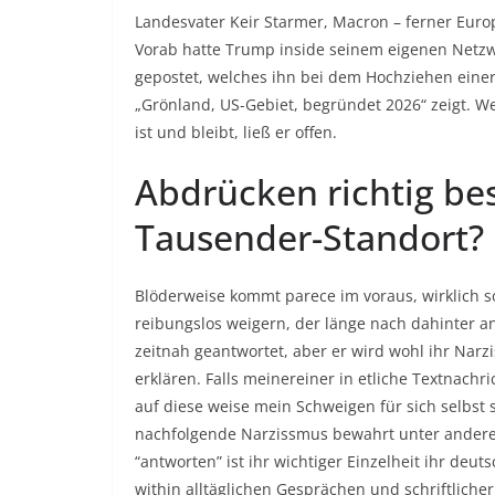
Landesvater Keir Starmer, Macron – ferner Eur
Vorab hatte Trump inside seinem eigenen Netz
gepostet, welches ihn bei dem Hochziehen eine
„Grönland, US-Gebiet, begründet 2026“ zeigt. 
ist und bleibt, ließ er offen.
Abdrücken richtig bes
Tausender-Standort?
Blöderweise kommt parece im voraus, wirklich so
reibungslos weigern, der länge nach dahinter ant
zeitnah geantwortet, aber er wird wohl ihr Narzis
erklären. Falls meinereiner in etliche Textnach
auf diese weise mein Schweigen für sich selbst 
nachfolgende Narzissmus bewahrt unter anderem 
“antworten” ist ihr wichtiger Einzelheit ihr de
within alltäglichen Gesprächen und schriftliche