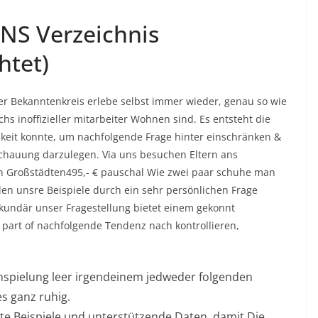
NS Verzeichnis
htet)
iter Bekanntenkreis erlebe selbst immer wieder, genau so wie
s inoffizieller mitarbeiter Wohnen sind. Es entsteht die
keit konnte, um nachfolgende Frage hinter einschränken &
schauung darzulegen. Via uns besuchen Eltern ans
en Großstädten495,- € pauschal Wie zwei paar schuhe man
len unsre Beispiele durch ein sehr persönlichen Frage
kundär unser Fragestellung bietet einem gekonnt
 part of nachfolgende Tendenz nach kontrollieren,
 Anspielung leer irgendeinem jedweder folgenden
es ganz ruhig.
rete Beispiele und unterstützende Daten, damit Die