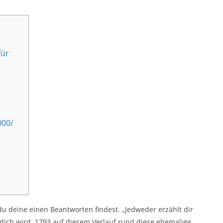
für
000/
 du deine einen Beantworten findest. „Jedweder erzählt dir
 dich wird. 1793 auf diesem Verlauf rund diese ehemalige