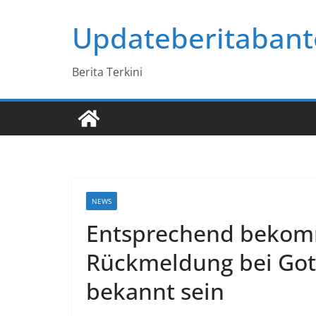
Skip
Updateberitaban
to
content
Berita Terkini
NEWS
Entsprechend bekomm
Rückmeldung bei Gott
bekannt sein