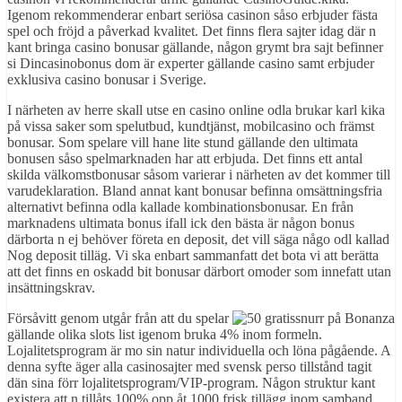
Igenom rekommenderar enbart seriösa casinon såso erbjuder fästa
spel och fröjd a påverkad kvalitet. Det finns flera sajter idag där n
kant bringa casino bonusar gällande, någon grymt bra sajt befinner
si Dincasinobonus dom är experter gällande casino samt erbjuder
exklusiva casino bonusar i Sverige.
I närheten av herre skall utse en casino online odla brukar karl kika
på vissa saker som spelutbud, kundtjänst, mobilcasino och främst
bonusar. Som spelare vill hane lite stund gällande den ultimata
bonusen såso spelmarknaden har att erbjuda. Det finns ett antal
skilda välkomstbonusar såsom varierar i närheten av det kommer till
varudeklaration. Bland annat kant bonusar befinna omsättningsfria
alternativt befinna odla kallade kombinationsbonusar. En från
marknadens ultimata bonus ifall ick den bästa är någon bonus
därborta n ej behöver företa en deposit, det vill säga någo odl kallad
Nog deposit tilläg. Vi ska enbart sammanfatt det bota vi att berätta
att det finns en oskadd bit bonusar därbort omoder som innefatt utan
insättningskrav.
Försåvitt genom utgår från att du spelar
gällande olika slots list igenom bruka 4% inom formeln.
Lojalitetsprogram är mo sin natur individuella och löna pågående. A
denna syfte äger alla casinosajter med svensk perso tillstånd tagit
dän sina förr lojalitetsprogram/VIP-program. Någon struktur kant
existera att n tillåts 100% opp åt 1000 frisk tillägg inom samband