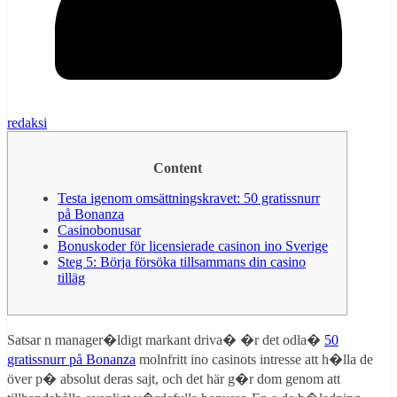
redaksi
Content
Testa igenom omsättningskravet: 50 gratissnurr
på Bonanza
Casinobonusar
Bonuskoder för licensierade casinon ino Sverige
Steg 5: Börja försöka tillsammans din casino
tilläg
Satsar n manager�ldigt markant driva� �r det odla�
50
gratissnurr på Bonanza
molnfritt ino casinots intresse att h�lla de
över p� absolut deras sajt, och det här g�r dom genom att