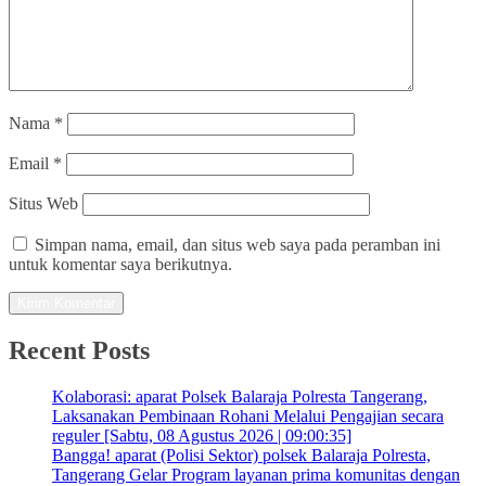
Nama
*
Email
*
Situs Web
Simpan nama, email, dan situs web saya pada peramban ini
untuk komentar saya berikutnya.
Recent Posts
Kolaborasi: aparat Polsek Balaraja Polresta Tangerang,
Laksanakan Pembinaan Rohani Melalui Pengajian secara
reguler [Sabtu, 08 Agustus 2026 | 09:00:35]
Bangga! aparat (Polisi Sektor) polsek Balaraja Polresta,
Tangerang Gelar Program layanan prima komunitas dengan