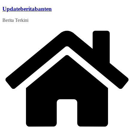
Skip
Updateberitabanten
to
content
Berita Terkini