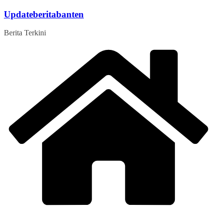
Skip
Updateberitabanten
to
content
Berita Terkini