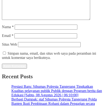
Nama
*
Email
*
Situs Web
Simpan nama, email, dan situs web saya pada peramban ini
untuk komentar saya berikutnya.
Recent Posts
Prestasi Baru: Sihumas Polresta Tangerang Tingkatkan
Kualitas pelayanan publik Publik dengan Program berita dan
Edukasi [Sabtu, 08 Agustus 2026 | 06:10:00]
Berbagi Dampak: staf Sihumas Polresta Tangerang Polda
Banten Ikuti Pembinaan Rohani dalam Pengajian secara