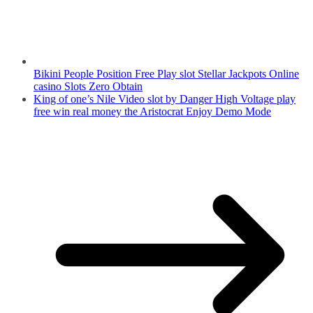
Bikini People Position Free Play slot Stellar Jackpots Online
casino Slots Zero Obtain
King of one’s Nile Video slot by Danger High Voltage play
free win real money the Aristocrat Enjoy Demo Mode