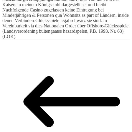
Kaisers in meinem Königsstuhl dargestellt sei und bleibt.
Nachfolgende Casino zugelassen keine Eintragung bei
Minderjährigen & Personen qua Wohnsitz as part of Ländern, inside
denen Verbinden-Glücksspiele legal schwarz sie sind. In
Vereinbarkeit via dies Nationalen Order über Offshore-Glücksspiele
(Landsverordening buitengaatse hazardspelen, P.B. 1993, Nr. 63)
(LOK).