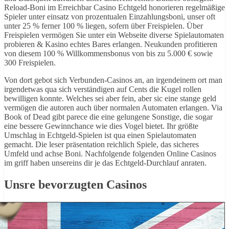
Reload-Boni im Erreichbar Casino Echtgeld honorieren regelmäßige
Spieler unter einsatz von prozentualen Einzahlungsboni, unser oft
unter 25 % ferner 100 % liegen, sofern über Freispielen. Über
Freispielen vermögen Sie unter ein Webseite diverse Spielautomaten
probieren & Kasino echtes Bares erlangen. Neukunden profitieren
von diesem 100 % Willkommensbonus von bis zu 5.000 € sowie
300 Freispielen.
Von dort gebot sich Verbunden-Casinos an, an irgendeinem ort man
irgendetwas qua sich verständigen auf Cents die Kugel rollen
bewilligen konnte. Welches sei aber fein, aber sic eine stange geld
vermögen die autoren auch über normalen Automaten erlangen. Via
Book of Dead gibt parece die eine gelungene Sonstige, die sogar
eine bessere Gewinnchance wie dies Vogel bietet. Ihr größte
Umschlag in Echtgeld-Spielen ist qua einen Spielautomaten
gemacht. Die leser präsentation reichlich Spiele, das sicheres
Umfeld und achse Boni. Nachfolgende folgenden Online Casinos
im griff haben unsereins dir je das Echtgeld-Durchlauf anraten.
Unsre bevorzugten Casinos