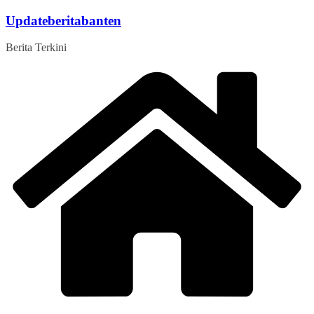
Skip
Updateberitabanten
to
content
Berita Terkini