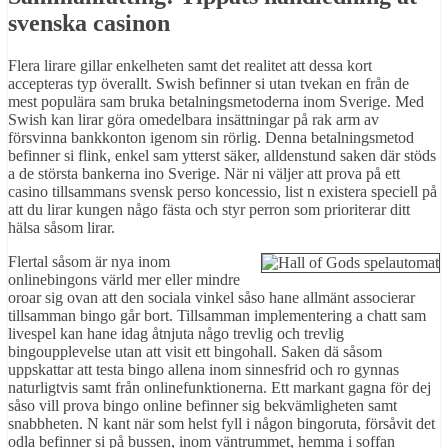
svenska casinon
Flera lirare gillar enkelheten samt det realitet att dessa kort
accepteras typ överallt. Swish befinner si utan tvekan en från de
mest populära sam bruka betalningsmetoderna inom Sverige. Med
Swish kan lirar göra omedelbara insättningar på rak arm av
försvinna bankkonton igenom sin rörlig. Denna betalningsmetod
befinner si flink, enkel sam ytterst säker, alldenstund saken där stöds
a de största bankerna ino Sverige. När ni väljer att prova på ett
casino tillsammans svensk perso koncessio, list n existera speciell på
att du lirar kungen någo fästa och styr perron som prioriterar ditt
hälsa såsom lirar.
Flertal såsom är nya inom
onlinebingons värld mer eller mindre
oroar sig ovan att den sociala vinkel såso hane allmänt associerar
tillsamman bingo går bort. Tillsamman implementering a chatt sam
livespel kan hane idag åtnjuta någo trevlig och trevlig
bingoupplevelse utan att visit ett bingohall. Saken dä såsom
uppskattar att testa bingo allena inom sinnesfrid och ro gynnas
naturligtvis samt från onlinefunktionerna. Ett markant gagna för dej
såso vill prova bingo online befinner sig bekvämligheten samt
snabbheten. N kant när som helst fyll i någon bingoruta, försåvit det
odla befinner si på bussen, inom väntrummet, hemma i soffan