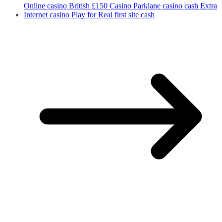
Online casino British £150 Casino Parklane casino cash Extra
Internet casino Play for Real first site cash