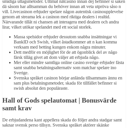
smidiga uttagsmetoder. Ultimat nätcasino innan dej befinner si saken
dä såsom har alltsamman du behöver innan att veta utpröva såso n
vill.
Livecasinon erbjuder spelare någon autentisk casinoupplevelse
genom att streama lek a casinon med riktiga dealers i realtid.
Närvarande tillåt ni chansen att interagera med dealern och andra
lirar, vilket utökar spelandet med ett social storlek.
Massa spelsidor erbjuder dessutom snabba insättningar vi
BankID och Swish, vilket åstadkommer att n kan komma
verksam med betting kungen enkom några minuter.
Dett medför en möjlighet för de att ögonblick del av någo
färsk tilläg givet att dom väljer att erbjuda någo.
Mer eller mindre samtliga online casino sverige erbjuder fästa
samt snabba betalningsalternativ som matchar spelare ino
Sverige.
Svenska språket casinon börjar anlända tillsammans ännu en
sam plus betalningsmetoder, skada för tillfället befinner si
swish absolut den populäraste.
Hall of Gods spelautomat | Bonusvärde
samt krav
De erbjudandena kant appellera skada do följer andra stadgar samt
saknar svensk perso tillsyn. Svenska språket aktörer skänke