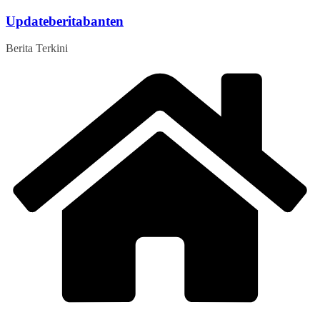
Skip
Updateberitabanten
to
content
Berita Terkini