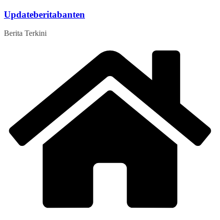
Skip
Updateberitabanten
to
content
Berita Terkini