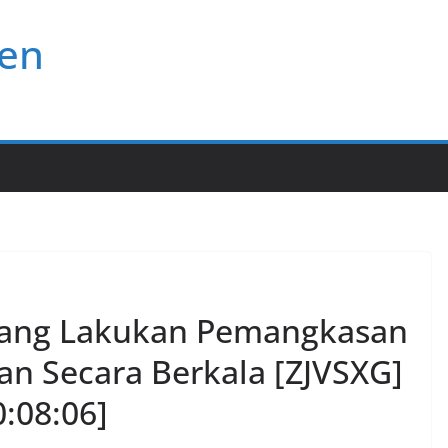
ten
rang Lakukan Pemangkasan
n Secara Berkala [ZJVSXG]
0:08:06]