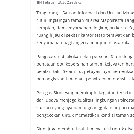
4 Februari 2026
redaksi
Tangerang – Satuan Informasi dan Urusan Mand
rutin lingkungan taman di area Mapolresta Tan
kerapian, dan kenyamanan lingkungan kerja. Ke
ruang hijau di sekitar kantor tetap terawat dan
kenyamanan bagi anggota maupun masyarakat.
Pengecekan dilakukan oleh personel Sium denga
penataan pot, kebersihan taman, kelayakan bang
pejalan kaki. Selain itu, petugas juga memeriks
pemangkasan tanaman, penyiraman intensif, ata
Petugas Sium yang memimpin kegiatan terseb
dari upaya menjaga kualitas lingkungan Polrest
suasana yang nyaman bagi anggota maupun masy
pengecekan untuk memastikan kondisi taman sela
Sium juga membuat catatan evaluasi untuk disam