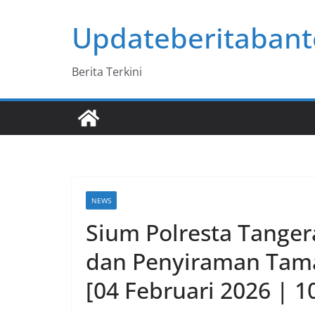
Skip
Updateberitaban
to
content
Berita Terkini
NEWS
Sium Polresta Tange
dan Penyiraman Tama
[04 Februari 2026 | 1