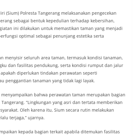
iri (Sium) Polresta Tangerang melaksanakan pengecekan
gerang sebagai bentuk kepedulian terhadap kebersihan,
giatan ini dilakukan untuk memastikan taman yang menjadi
 berfungsi optimal sebagai penunjang estetika serta
n menyisir seluruh area taman, termasuk kondisi tanaman,
ku dan fasilitas pendukung, serta kondisi rumput dan jalur
a apakah diperlukan tindakan perawatan seperti
u penggantian tanaman yang tidak lagi layak.
ut menyampaikan bahwa perawatan taman merupakan bagian
a Tangerang. “Lingkungan yang asri dan tertata memberikan
arakat. Oleh karena itu, Sium secara rutin melakukan
lu terjaga,” ujarnya.
paikan kepada bagian terkait apabila ditemukan fasilitas