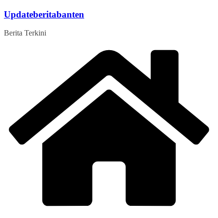
Skip
Updateberitabanten
to
content
Berita Terkini