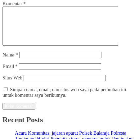
Komentar
*
Nama
*
Email
*
Situs Web
Simpan nama, email, dan situs web saya pada peramban ini
untuk komentar saya berikutnya.
Recent Posts
Acara Komunitas: jajaran aparat Polsek Balaraja Polresta
Tangerang Hadiri Pengajian terus-menerus untuk Penguatan