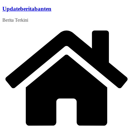
Skip
Updateberitabanten
to
content
Berita Terkini