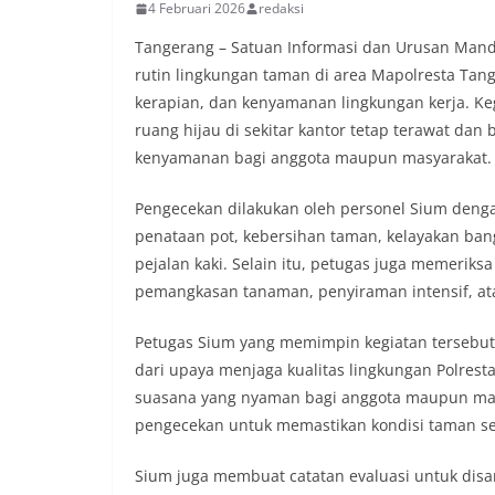
4 Februari 2026
redaksi
Tangerang – Satuan Informasi dan Urusan Mand
rutin lingkungan taman di area Mapolresta Tan
kerapian, dan kenyamanan lingkungan kerja. Ke
ruang hijau di sekitar kantor tetap terawat dan
kenyamanan bagi anggota maupun masyarakat.
Pengecekan dilakukan oleh personel Sium denga
penataan pot, kebersihan taman, kelayakan bang
pejalan kaki. Selain itu, petugas juga memeriks
pemangkasan tanaman, penyiraman intensif, ata
Petugas Sium yang memimpin kegiatan terseb
dari upaya menjaga kualitas lingkungan Polrest
suasana yang nyaman bagi anggota maupun masy
pengecekan untuk memastikan kondisi taman sela
Sium juga membuat catatan evaluasi untuk disam