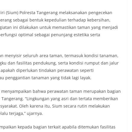
iri (Sium) Polresta Tangerang melaksanakan pengecekan
gerang sebagai bentuk kepedulian terhadap kebersihan,
giatan ini dilakukan untuk memastikan taman yang menjadi
 berfungsi optimal sebagai penunjang estetika serta
n menyisir seluruh area taman, termasuk kondisi tanaman,
ku dan fasilitas pendukung, serta kondisi rumput dan jalur
a apakah diperlukan tindakan perawatan seperti
u penggantian tanaman yang tidak lagi layak.
ut menyampaikan bahwa perawatan taman merupakan bagian
a Tangerang. “Lingkungan yang asri dan tertata memberikan
arakat. Oleh karena itu, Sium secara rutin melakukan
lu terjaga,” ujarnya.
paikan kepada bagian terkait apabila ditemukan fasilitas