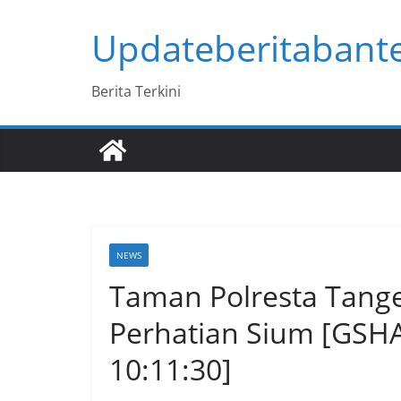
Skip
Updateberitabant
to
content
Berita Terkini
NEWS
Taman Polresta Tange
Perhatian Sium [GSHA
10:11:30]