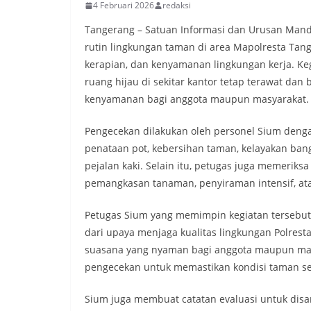
4 Februari 2026
redaksi
Tangerang – Satuan Informasi dan Urusan Mand
rutin lingkungan taman di area Mapolresta Tan
kerapian, dan kenyamanan lingkungan kerja. Ke
ruang hijau di sekitar kantor tetap terawat dan
kenyamanan bagi anggota maupun masyarakat.
Pengecekan dilakukan oleh personel Sium denga
penataan pot, kebersihan taman, kelayakan bang
pejalan kaki. Selain itu, petugas juga memeriks
pemangkasan tanaman, penyiraman intensif, ata
Petugas Sium yang memimpin kegiatan terseb
dari upaya menjaga kualitas lingkungan Polrest
suasana yang nyaman bagi anggota maupun masy
pengecekan untuk memastikan kondisi taman sela
Sium juga membuat catatan evaluasi untuk disam