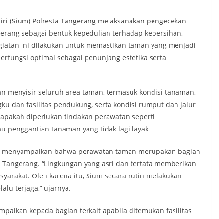
iri (Sium) Polresta Tangerang melaksanakan pengecekan
gerang sebagai bentuk kepedulian terhadap kebersihan,
giatan ini dilakukan untuk memastikan taman yang menjadi
 berfungsi optimal sebagai penunjang estetika serta
n menyisir seluruh area taman, termasuk kondisi tanaman,
ku dan fasilitas pendukung, serta kondisi rumput dan jalur
a apakah diperlukan tindakan perawatan seperti
u penggantian tanaman yang tidak lagi layak.
ut menyampaikan bahwa perawatan taman merupakan bagian
a Tangerang. “Lingkungan yang asri dan tertata memberikan
arakat. Oleh karena itu, Sium secara rutin melakukan
lu terjaga,” ujarnya.
paikan kepada bagian terkait apabila ditemukan fasilitas