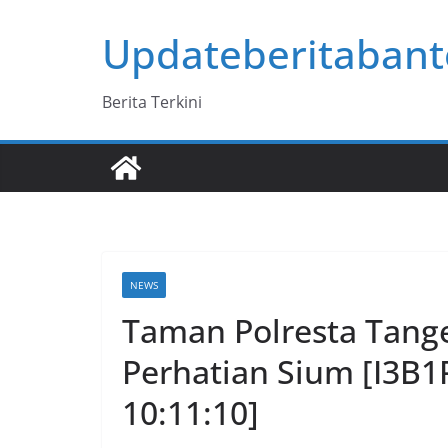
Skip
Updateberitaban
to
content
Berita Terkini
NEWS
Taman Polresta Tang
Perhatian Sium [I3B1R
10:11:10]