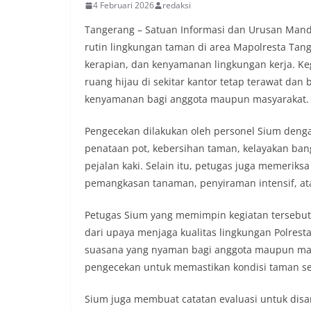
4 Februari 2026
redaksi
Tangerang – Satuan Informasi dan Urusan Mand
rutin lingkungan taman di area Mapolresta Tan
kerapian, dan kenyamanan lingkungan kerja. Ke
ruang hijau di sekitar kantor tetap terawat dan
kenyamanan bagi anggota maupun masyarakat.
Pengecekan dilakukan oleh personel Sium denga
penataan pot, kebersihan taman, kelayakan bang
pejalan kaki. Selain itu, petugas juga memeriks
pemangkasan tanaman, penyiraman intensif, ata
Petugas Sium yang memimpin kegiatan terseb
dari upaya menjaga kualitas lingkungan Polrest
suasana yang nyaman bagi anggota maupun masy
pengecekan untuk memastikan kondisi taman sela
Sium juga membuat catatan evaluasi untuk disam