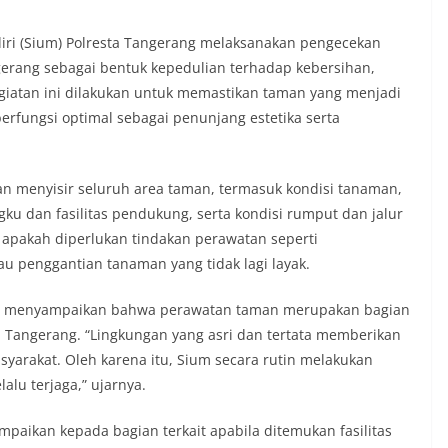
iri (Sium) Polresta Tangerang melaksanakan pengecekan
gerang sebagai bentuk kepedulian terhadap kebersihan,
giatan ini dilakukan untuk memastikan taman yang menjadi
 berfungsi optimal sebagai penunjang estetika serta
n menyisir seluruh area taman, termasuk kondisi tanaman,
ku dan fasilitas pendukung, serta kondisi rumput dan jalur
a apakah diperlukan tindakan perawatan seperti
u penggantian tanaman yang tidak lagi layak.
ut menyampaikan bahwa perawatan taman merupakan bagian
a Tangerang. “Lingkungan yang asri dan tertata memberikan
arakat. Oleh karena itu, Sium secara rutin melakukan
lu terjaga,” ujarnya.
paikan kepada bagian terkait apabila ditemukan fasilitas