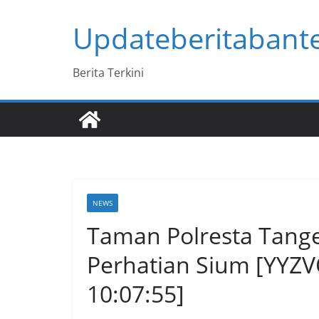
Skip
Updateberitabant
to
content
Berita Terkini
NEWS
Taman Polresta Tange
Perhatian Sium [YYZV
10:07:55]