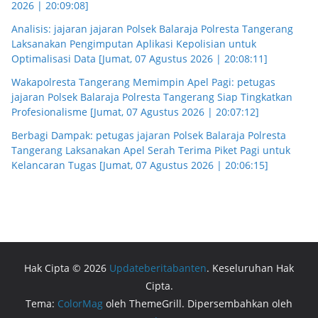
2026 | 20:09:08]
Analisis: jajaran jajaran Polsek Balaraja Polresta Tangerang
Laksanakan Pengimputan Aplikasi Kepolisian untuk
Optimalisasi Data [Jumat, 07 Agustus 2026 | 20:08:11]
Wakapolresta Tangerang Memimpin Apel Pagi: petugas
jajaran Polsek Balaraja Polresta Tangerang Siap Tingkatkan
Profesionalisme [Jumat, 07 Agustus 2026 | 20:07:12]
Berbagi Dampak: petugas jajaran Polsek Balaraja Polresta
Tangerang Laksanakan Apel Serah Terima Piket Pagi untuk
Kelancaran Tugas [Jumat, 07 Agustus 2026 | 20:06:15]
Hak Cipta © 2026
Updateberitabanten
. Keseluruhan Hak
Cipta.
Tema:
ColorMag
oleh ThemeGrill. Dipersembahkan oleh