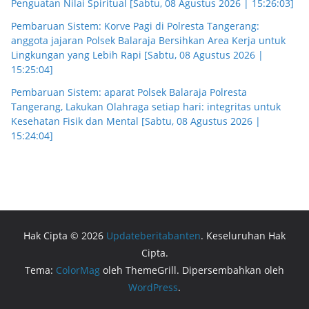
Penguatan Nilai Spiritual [Sabtu, 08 Agustus 2026 | 15:26:03]
Pembaruan Sistem: Korve Pagi di Polresta Tangerang:
anggota jajaran Polsek Balaraja Bersihkan Area Kerja untuk
Lingkungan yang Lebih Rapi [Sabtu, 08 Agustus 2026 |
15:25:04]
Pembaruan Sistem: aparat Polsek Balaraja Polresta
Tangerang, Lakukan Olahraga setiap hari: integritas untuk
Kesehatan Fisik dan Mental [Sabtu, 08 Agustus 2026 |
15:24:04]
Hak Cipta © 2026
Updateberitabanten
. Keseluruhan Hak
Cipta.
Tema:
ColorMag
oleh ThemeGrill. Dipersembahkan oleh
WordPress
.