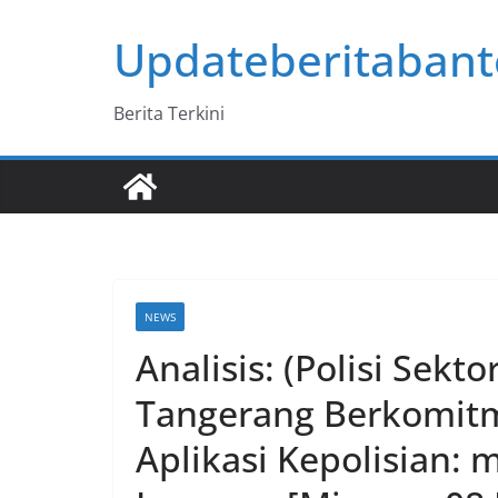
Skip
Updateberitaban
to
content
Berita Terkini
NEWS
Analisis: (Polisi Sekt
Tangerang Berkomit
Aplikasi Kepolisian: