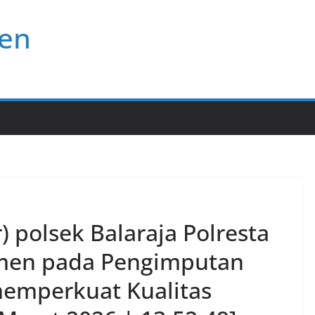
ten
or) polsek Balaraja Polresta
men pada Pengimputan
 memperkuat Kualitas