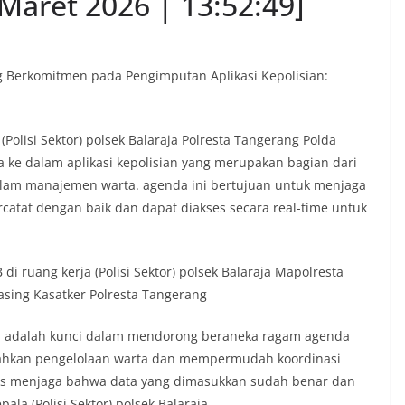
Maret 2026 | 13:52:49]
ang Berkomitmen pada Pengimputan Aplikasi Kepolisian:
Polisi Sektor) polsek Balaraja Polresta Tangerang Polda
ke dalam aplikasi kepolisian yang merupakan bagian dari
alam manajemen warta. agenda ini bertujuan untuk menjaga
ercatat dengan baik dan dapat diakses secara real-time untuk
i ruang kerja (Polisi Sektor) polsek Balaraja Mapolresta
asing Kasatker Polresta Tangerang
si adalah kunci dalam mendorong beraneka ragam agenda
udahkan pengelolaan warta dan mempermudah koordinasi
harus menjaga bahwa data yang dimasukkan sudah benar dan
ala (Polisi Sektor) polsek Balaraja.