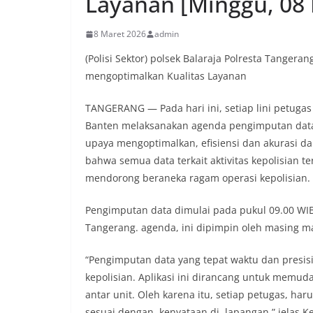
Layanan [Minggu, 08 
8 Maret 2026
admin
(Polisi Sektor) polsek Balaraja Polresta Tanger
mengoptimalkan Kualitas Layanan
TANGERANG — Pada hari ini, setiap lini petugas (
Banten melaksanakan agenda pengimputan data 
upaya mengoptimalkan, efisiensi dan akurasi d
bahwa semua data terkait aktivitas kepolisian t
mendorong beraneka ragam operasi kepolisian.
Pengimputan data dimulai pada pukul 09.00 WIB d
Tangerang. agenda, ini dipimpin oleh masing m
“Pengimputan data yang tepat waktu dan presi
kepolisian. Aplikasi ini dirancang untuk mem
antar unit. Oleh karena itu, setiap petugas, 
sesuai dengan, kenyataan di, lapangan,” jelas Kep