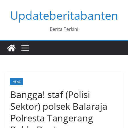
Skip
Updateberitabanten
to
content
Berita Terkini
NEWS
Bangga! staf (Polisi
Sektor) polsek Balaraja
Polresta Tangerang