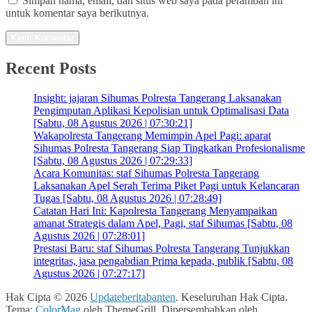
Simpan nama, email, dan situs web saya pada peramban ini
untuk komentar saya berikutnya.
Recent Posts
Insight: jajaran Sihumas Polresta Tangerang Laksanakan
Pengimputan Aplikasi Kepolisian untuk Optimalisasi Data
[Sabtu, 08 Agustus 2026 | 07:30:21]
Wakapolresta Tangerang Memimpin Apel Pagi: aparat
Sihumas Polresta Tangerang Siap Tingkatkan Profesionalisme
[Sabtu, 08 Agustus 2026 | 07:29:33]
Acara Komunitas: staf Sihumas Polresta Tangerang
Laksanakan Apel Serah Terima Piket Pagi untuk Kelancaran
Tugas [Sabtu, 08 Agustus 2026 | 07:28:49]
Catatan Hari Ini: Kapolresta Tangerang Menyampaikan
amanat Strategis dalam Apel, Pagi, staf Sihumas [Sabtu, 08
Agustus 2026 | 07:28:01]
Prestasi Baru: staf Sihumas Polresta Tangerang Tunjukkan
integritas, jasa pengabdian Prima kepada, publik [Sabtu, 08
Agustus 2026 | 07:27:17]
Hak Cipta © 2026
Updateberitabanten
. Keseluruhan Hak Cipta.
Tema:
ColorMag
oleh ThemeGrill. Dipersembahkan oleh