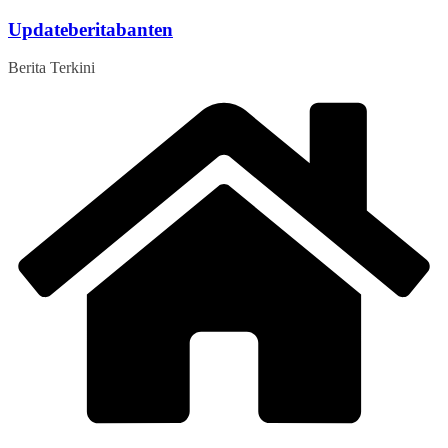
Skip
Updateberitabanten
to
content
Berita Terkini