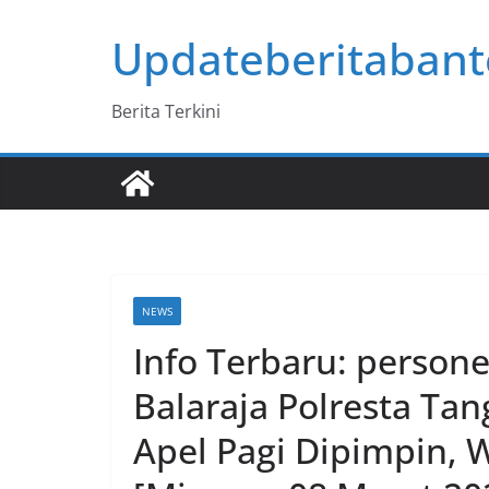
Skip
Updateberitaban
to
content
Berita Terkini
NEWS
Info Terbaru: person
Balaraja Polresta Tan
Apel Pagi Dipimpin, 