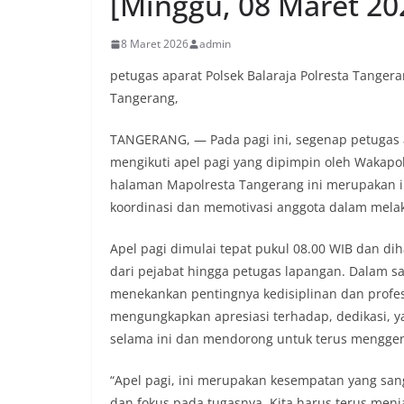
[Minggu, 08 Maret 202
8 Maret 2026
admin
petugas aparat Polsek Balaraja Polresta Tanger
Tangerang,
TANGERANG, — Pada pagi ini, segenap petugas a
mengikuti apel pagi yang dipimpin oleh Wakapol
halaman Mapolresta Tangerang ini merupakan i
koordinasi dan memotivasi anggota dalam melak
Apel pagi dimulai tepat pukul 08.00 WIB dan dih
dari pejabat hingga petugas lapangan. Dalam 
menekankan pentingnya kedisiplinan dan profesi
mengungkapkan apresiasi terhadap, dedikasi, ya
selama ini dan mendorong untuk terus menggen
“Apel pagi, ini merupakan kesempatan yang san
dan fokus pada tugasnya. Kita harus terus menj