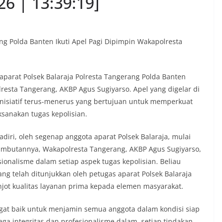
6 | 13:39:19]
ang Polda Banten Ikuti Apel Pagi Dipimpin Wakapolresta
parat Polsek Balaraja Polresta Tangerang Polda Banten
resta Tangerang, AKBP Agus Sugiyarso. Apel yang digelar di
nisiatif terus-menerus yang bertujuan untuk memperkuat
sanakan tugas kepolisian.
adiri, oleh segenap anggota aparat Polsek Balaraja, mulai
sambutannya, Wakapolresta Tangerang, AKBP Agus Sugiyarso,
onalisme dalam setiap aspek tugas kepolisian. Beliau
ng telah ditunjukkan oleh petugas aparat Polsek Balaraja
jot kualitas layanan prima kepada elemen masyarakat.
gat baik untuk menjamin semua anggota dalam kondisi siap
aga integritas dan profesionalisme dalam, setiap tindakan