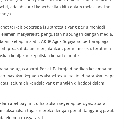
solid, adalah kunci keberhasilan kita dalam melaksanakan,
annya.
nat terkait beberapa isu strategis yang perlu menjadi
a elemen masyarakat, penguatan hubungan dengan media,
alam setiap inisiatif. AKBP Agus Sugiyarso berharap agar
ebih proaktif dalam menjalankan, peran mereka, terutama
kan kebijakan kepolisian kepada, publik.
 mana petugas aparat Polsek Balaraja diberikan kesempatan
n masukan kepada Wakapolresta. Hal ini diharapkan dapat
atasi sejumlah kendala yang mungkin dihadapi dalam
am apel pagi ini, diharapkan segenap petugas, aparat
us melaksanakan tugas mereka dengan penuh tanggung jawab
da elemen masyarakat.