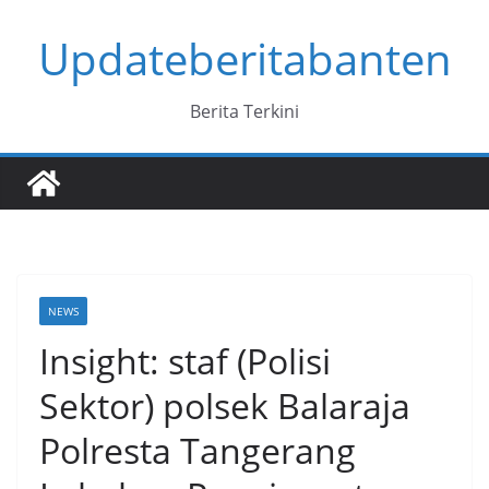
Skip
Updateberitabanten
to
content
Berita Terkini
NEWS
Insight: staf (Polisi
Sektor) polsek Balaraja
Polresta Tangerang