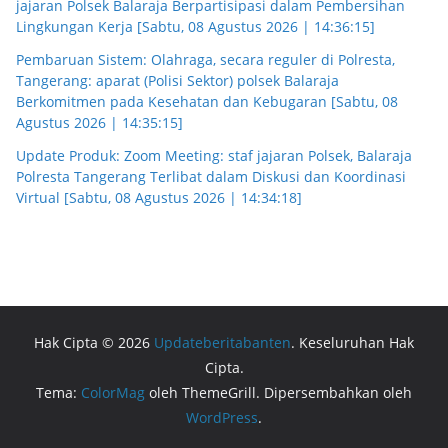
jajaran Polsek Balaraja Berpartisipasi dalam Pembersihan
Lingkungan Kerja [Sabtu, 08 Agustus 2026 | 14:36:15]
Pembaruan Sistem: Olahraga, secara reguler di Polresta,
Tangerang: aparat (Polisi Sektor) polsek Balaraja
Berkomitmen pada Kesehatan dan Kebugaran [Sabtu, 08
Agustus 2026 | 14:35:15]
Update Produk: Zoom Meeting: staf jajaran Polsek, Balaraja
Polresta Tangerang Terlibat dalam Diskusi dan Koordinasi
Virtual [Sabtu, 08 Agustus 2026 | 14:34:18]
Hak Cipta © 2026
Updateberitabanten
. Keseluruhan Hak
Cipta.
Tema:
ColorMag
oleh ThemeGrill. Dipersembahkan oleh
WordPress
.