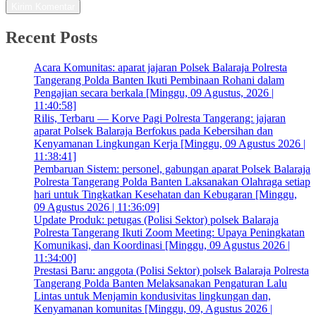
Recent Posts
Acara Komunitas: aparat jajaran Polsek Balaraja Polresta
Tangerang Polda Banten Ikuti Pembinaan Rohani dalam
Pengajian secara berkala [Minggu, 09 Agustus, 2026 |
11:40:58]
Rilis, Terbaru — Korve Pagi Polresta Tangerang: jajaran
aparat Polsek Balaraja Berfokus pada Kebersihan dan
Kenyamanan Lingkungan Kerja [Minggu, 09 Agustus 2026 |
11:38:41]
Pembaruan Sistem: personel, gabungan aparat Polsek Balaraja
Polresta Tangerang Polda Banten Laksanakan Olahraga setiap
hari untuk Tingkatkan Kesehatan dan Kebugaran [Minggu,
09 Agustus 2026 | 11:36:09]
Update Produk: petugas (Polisi Sektor) polsek Balaraja
Polresta Tangerang Ikuti Zoom Meeting: Upaya Peningkatan
Komunikasi, dan Koordinasi [Minggu, 09 Agustus 2026 |
11:34:00]
Prestasi Baru: anggota (Polisi Sektor) polsek Balaraja Polresta
Tangerang Polda Banten Melaksanakan Pengaturan Lalu
Lintas untuk Menjamin kondusivitas lingkungan dan,
Kenyamanan komunitas [Minggu, 09, Agustus 2026 |