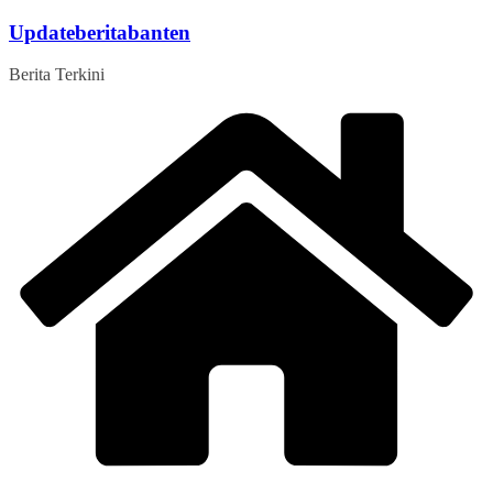
Skip
Updateberitabanten
to
content
Berita Terkini