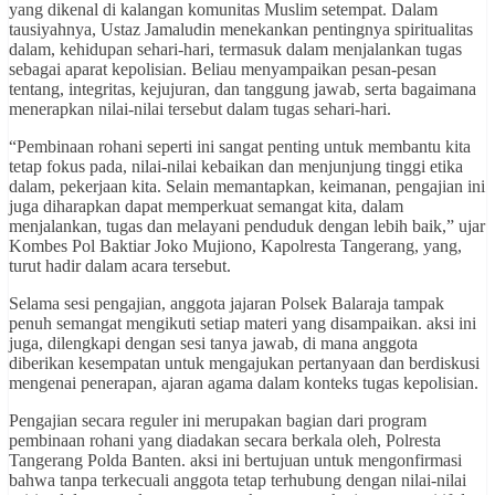
yang dikenal di kalangan komunitas Muslim setempat. Dalam
tausiyahnya, Ustaz Jamaludin menekankan pentingnya spiritualitas
dalam, kehidupan sehari-hari, termasuk dalam menjalankan tugas
sebagai aparat kepolisian. Beliau menyampaikan pesan-pesan
tentang, integritas, kejujuran, dan tanggung jawab, serta bagaimana
menerapkan nilai-nilai tersebut dalam tugas sehari-hari.
“Pembinaan rohani seperti ini sangat penting untuk membantu kita
tetap fokus pada, nilai-nilai kebaikan dan menjunjung tinggi etika
dalam, pekerjaan kita. Selain memantapkan, keimanan, pengajian ini
juga diharapkan dapat memperkuat semangat kita, dalam
menjalankan, tugas dan melayani penduduk dengan lebih baik,” ujar
Kombes Pol Baktiar Joko Mujiono, Kapolresta Tangerang, yang,
turut hadir dalam acara tersebut.
Selama sesi pengajian, anggota jajaran Polsek Balaraja tampak
penuh semangat mengikuti setiap materi yang disampaikan. aksi ini
juga, dilengkapi dengan sesi tanya jawab, di mana anggota
diberikan kesempatan untuk mengajukan pertanyaan dan berdiskusi
mengenai penerapan, ajaran agama dalam konteks tugas kepolisian.
Pengajian secara reguler ini merupakan bagian dari program
pembinaan rohani yang diadakan secara berkala oleh, Polresta
Tangerang Polda Banten. aksi ini bertujuan untuk mengonfirmasi
bahwa tanpa terkecuali anggota tetap terhubung dengan nilai-nilai