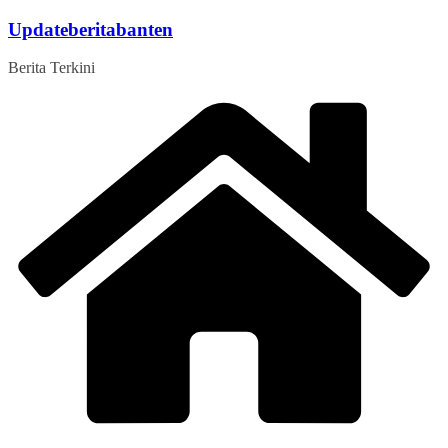
Skip
Updateberitabanten
to
content
Berita Terkini