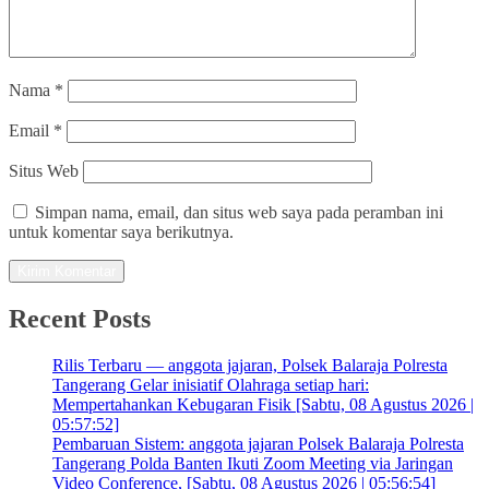
Nama
*
Email
*
Situs Web
Simpan nama, email, dan situs web saya pada peramban ini
untuk komentar saya berikutnya.
Recent Posts
Rilis Terbaru — anggota jajaran, Polsek Balaraja Polresta
Tangerang Gelar inisiatif Olahraga setiap hari:
Mempertahankan Kebugaran Fisik [Sabtu, 08 Agustus 2026 |
05:57:52]
Pembaruan Sistem: anggota jajaran Polsek Balaraja Polresta
Tangerang Polda Banten Ikuti Zoom Meeting via Jaringan
Video Conference, [Sabtu, 08 Agustus 2026 | 05:56:54]