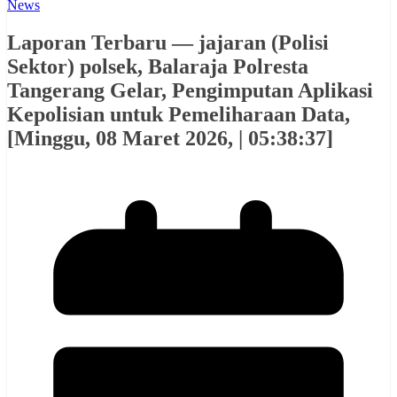
News
Laporan Terbaru — jajaran (Polisi
Sektor) polsek, Balaraja Polresta
Tangerang Gelar, Pengimputan Aplikasi
Kepolisian untuk Pemeliharaan Data,
[Minggu, 08 Maret 2026, | 05:38:37]