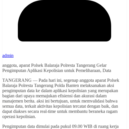
admin
anggota, aparat Polsek Balaraja Polresta Tangerang Gelar
Pengimputan Aplikasi Kepolisian untuk Pemeliharaan, Data
TANGERANG — Pada hari ini, segenap anggota aparat Polsek
Balaraja Polresta Tangerang Polda Banten melaksanakan aksi
pengimputan data ke dalam aplikasi kepolisian yang merupakan
bagian dari upaya memajukan efisiensi dan akurasi dalam
manajemen berita. aksi ini bertujuan, untuk memvalidasi bahwa
semua data, terkait aktivitas kepolisian tercatat dengan baik, dan
dapat diakses secara real-time untuk membantu beraneka ragam
operasi kepolisian.
Pengimputan data dimulai pada pukul 09.00 WIB di ruang kerja