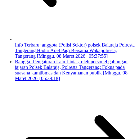
Info Terbaru: anggota (Polisi Sektor) polsek Balaraja Polresta
Tangerang Hadiri Apel Pagi Bersama Wakapolresta,
Tangerang [Minggu, 08 Maret 2026 | 05:37:55]
Bangga! Pengaturan Lalu Lintas, oleh personel gabungan
jajaran Polsek Balaraja, Polresta Tangerang: Fokus pada
suasana kamtibmas dan Kenyamanan publik [Minggu, 08
Maret 2026 | 05:39:18]