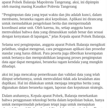
aparat Polsek Balaraja Mapolresta Tangerang. aksi, ini dipimpin
oleh masing masing Kasatker Polresta Tangerang
“Pengimputan data yang tepat waktu dan jitu adalah kunci, dalam
membantu, beraneka ragam aksi kepolisian. Aplikasi ini dirancang
untuk memudahkan pengelolaan berita dan mempermudah
koordinasi antar unit. Oleh karena, itu, setiap anggota harus
memvalidasi bahwa data yang dimasukkan sudah benar dan sesuai
dengan kenyataan di lapangan,” jelas Kepala aparat Polsek Balaraja.
Selama sesi pengimputan, anggota aparat Polsek Balaraja mengikuti
pelatihan, singkat mengenai, cara penggunaan aplikasi dan prosedur
standar yang harus diikuti. Para peserta juga diberikan kesempatan
untuk bertanya dan mempraktikkan langsung proses pengimputan
data agar dapat mengatasi, beraneka ragam kendala yang mungkin
dihadapi.
aksi ini juga mencakup pemeriksaan dan validasi data yang telah
diinput sebelumnya, untuk memvalidasi tidak ada kesalahan atau
duplikasi. Hal ini dilakukan untuk menjaga integritas berita yang
digunakan dalam beraneka ragam, laporan dan keputusan strategis.
Dalam arahannya, Kepala aparat Polsek, Balaraja menekankan
bahwa penggunaan teknologi berita dalam kepolisian bukan, hanya
untuk mempermudah pekerjaan tetapi juga untuk memajukan