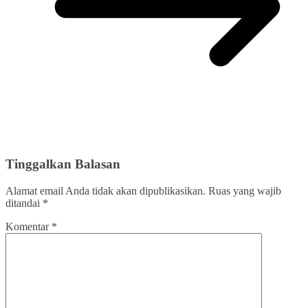
Tinggalkan Balasan
Alamat email Anda tidak akan dipublikasikan.
Ruas yang wajib
ditandai
*
Komentar
*