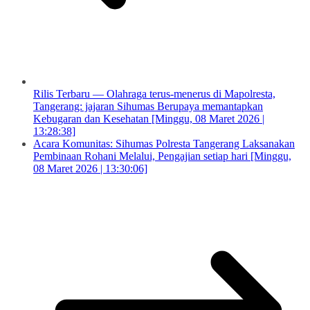
Rilis Terbaru — Olahraga terus-menerus di Mapolresta,
Tangerang: jajaran Sihumas Berupaya memantapkan
Kebugaran dan Kesehatan [Minggu, 08 Maret 2026 |
13:28:38]
Acara Komunitas: Sihumas Polresta Tangerang Laksanakan
Pembinaan Rohani Melalui, Pengajian setiap hari [Minggu,
08 Maret 2026 | 13:30:06]