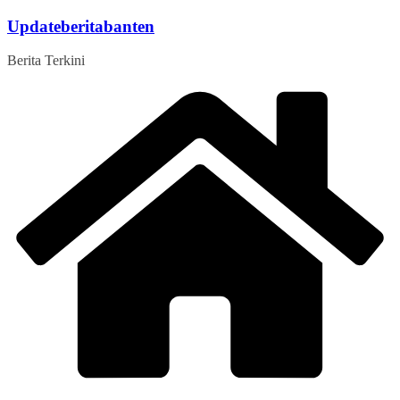
Skip
Updateberitabanten
to
content
Berita Terkini