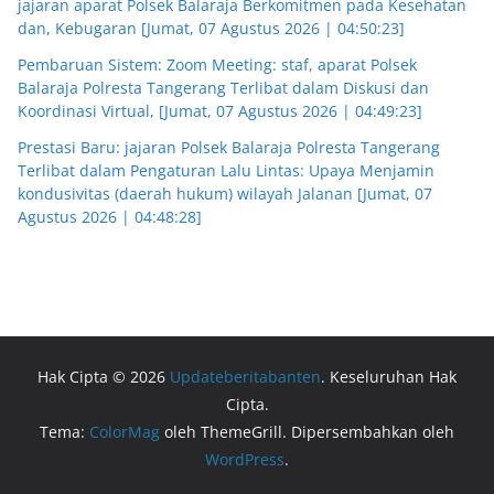
jajaran aparat Polsek Balaraja Berkomitmen pada Kesehatan
dan, Kebugaran [Jumat, 07 Agustus 2026 | 04:50:23]
Pembaruan Sistem: Zoom Meeting: staf, aparat Polsek
Balaraja Polresta Tangerang Terlibat dalam Diskusi dan
Koordinasi Virtual, [Jumat, 07 Agustus 2026 | 04:49:23]
Prestasi Baru: jajaran Polsek Balaraja Polresta Tangerang
Terlibat dalam Pengaturan Lalu Lintas: Upaya Menjamin
kondusivitas (daerah hukum) wilayah Jalanan [Jumat, 07
Agustus 2026 | 04:48:28]
Hak Cipta © 2026
Updateberitabanten
. Keseluruhan Hak
Cipta.
Tema:
ColorMag
oleh ThemeGrill. Dipersembahkan oleh
WordPress
.