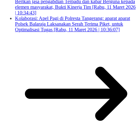
Berikan jasa pengabdian Terpadu dan kabar Berguna kepada
elemen masyarakat, Bukti Kinerja Tim [Rabu, 11 Maret 2026
| 10:34:43]
Kolaborasi: Apel Pagi di Polresta Tangerang: aparat aparat
Polsek Balaraja Laksanakan Serah Terima Piket, untuk
Optimalisasi Tugas [Rabu, 11 Maret 2026 | 10:36:07]