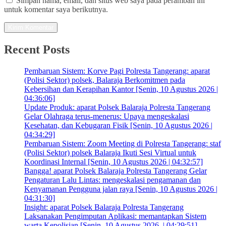
Simpan nama, email, dan situs web saya pada peramban ini
untuk komentar saya berikutnya.
Recent Posts
Pembaruan Sistem: Korve Pagi Polresta Tangerang: aparat
(Polisi Sektor) polsek, Balaraja Berkomitmen pada
Kebersihan dan Kerapihan Kantor [Senin, 10 Agustus 2026 |
04:36:06]
Update Produk: aparat Polsek Balaraja Polresta Tangerang
Gelar Olahraga terus-menerus: Upaya mengeskalasi
Kesehatan, dan Kebugaran Fisik [Senin, 10 Agustus 2026 |
04:34:29]
Pembaruan Sistem: Zoom Meeting di Polresta Tangerang: staf
(Polisi Sektor) polsek Balaraja Ikuti Sesi Virtual untuk
Koordinasi Internal [Senin, 10 Agustus 2026 | 04:32:57]
Bangga! aparat Polsek Balaraja Polresta Tangerang Gelar
Pengaturan Lalu Lintas: mengeskalasi pengamanan dan
Kenyamanan Pengguna jalan raya [Senin, 10 Agustus 2026 |
04:31:30]
Insight: aparat Polsek Balaraja Polresta Tangerang
Laksanakan Pengimputan Aplikasi: memantapkan Sistem
warta Kepolisian [Senin, 10 Agustus 2026, | 04:29:51]