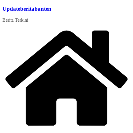
Skip
Updateberitabanten
to
content
Berita Terkini