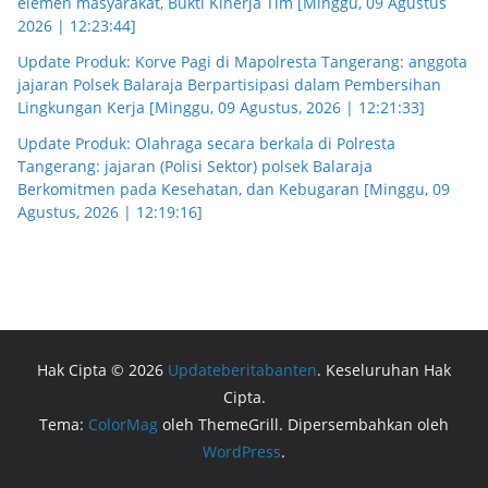
elemen masyarakat, Bukti Kinerja Tim [Minggu, 09 Agustus
2026 | 12:23:44]
Update Produk: Korve Pagi di Mapolresta Tangerang: anggota
jajaran Polsek Balaraja Berpartisipasi dalam Pembersihan
Lingkungan Kerja [Minggu, 09 Agustus, 2026 | 12:21:33]
Update Produk: Olahraga secara berkala di Polresta
Tangerang: jajaran (Polisi Sektor) polsek Balaraja
Berkomitmen pada Kesehatan, dan Kebugaran [Minggu, 09
Agustus, 2026 | 12:19:16]
Hak Cipta © 2026
Updateberitabanten
. Keseluruhan Hak
Cipta.
Tema:
ColorMag
oleh ThemeGrill. Dipersembahkan oleh
WordPress
.