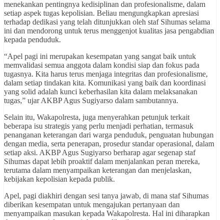
menekankan pentingnya kedisiplinan dan profesionalisme, dalam
setiap aspek tugas kepolisian. Beliau mengungkapkan apresiasi
terhadap dedikasi yang telah ditunjukkan oleh staf Sihumas selama
ini dan mendorong untuk terus menggenjot kualitas jasa pengabdian
kepada penduduk.
“Apel pagi ini merupakan kesempatan yang sangat baik untuk
memvalidasi semua anggota dalam kondisi siap dan fokus pada
tugasnya. Kita harus terus menjaga integritas dan profesionalisme,
dalam setiap tindakan kita. Komunikasi yang baik dan koordinasi
yang solid adalah kunci keberhasilan kita dalam melaksanakan
tugas,” ujar AKBP Agus Sugiyarso dalam sambutannya.
Selain itu, Wakapolresta, juga menyerahkan petunjuk terkait
beberapa isu strategis yang perlu menjadi perhatian, termasuk
penanganan keterangan dari warga penduduk, penguatan hubungan
dengan media, serta penerapan, prosedur standar operasional, dalam
setiap aksi. AKBP Agus Sugiyarso berharap agar segenap staf
Sihumas dapat lebih proaktif dalam menjalankan peran mereka,
terutama dalam menyampaikan keterangan dan menjelaskan,
kebijakan kepolisian kepada publik.
Apel, pagi diakhiri dengan sesi tanya jawab, di mana staf Sihumas
diberikan kesempatan untuk mengajukan pertanyaan dan
menyampaikan masukan kepada Wakapolresta. Hal ini diharapkan