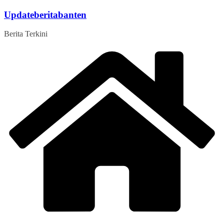
Skip
Updateberitabanten
to
content
Berita Terkini