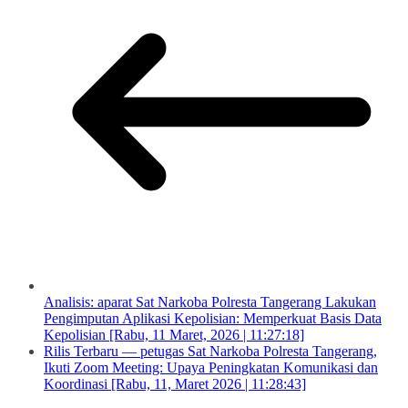
Analisis: aparat Sat Narkoba Polresta Tangerang Lakukan
Pengimputan Aplikasi Kepolisian: Memperkuat Basis Data
Kepolisian [Rabu, 11 Maret, 2026 | 11:27:18]
Rilis Terbaru — petugas Sat Narkoba Polresta Tangerang,
Ikuti Zoom Meeting: Upaya Peningkatan Komunikasi dan
Koordinasi [Rabu, 11, Maret 2026 | 11:28:43]