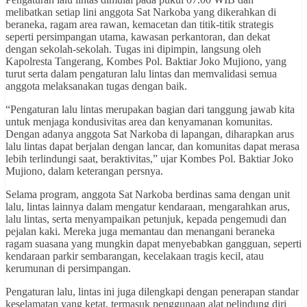
melibatkan setiap lini anggota Sat Narkoba yang dikerahkan di
beraneka, ragam area rawan, kemacetan dan titik-titik strategis
seperti persimpangan utama, kawasan perkantoran, dan dekat
dengan sekolah-sekolah. Tugas ini dipimpin, langsung oleh
Kapolresta Tangerang, Kombes Pol. Baktiar Joko Mujiono, yang
turut serta dalam pengaturan lalu lintas dan memvalidasi semua
anggota melaksanakan tugas dengan baik.
“Pengaturan lalu lintas merupakan bagian dari tanggung jawab kita
untuk menjaga kondusivitas area dan kenyamanan komunitas.
Dengan adanya anggota Sat Narkoba di lapangan, diharapkan arus
lalu lintas dapat berjalan dengan lancar, dan komunitas dapat merasa
lebih terlindungi saat, beraktivitas,” ujar Kombes Pol. Baktiar Joko
Mujiono, dalam keterangan persnya.
Selama program, anggota Sat Narkoba berdinas sama dengan unit
lalu, lintas lainnya dalam mengatur kendaraan, mengarahkan arus,
lalu lintas, serta menyampaikan petunjuk, kepada pengemudi dan
pejalan kaki. Mereka juga memantau dan menangani beraneka
ragam suasana yang mungkin dapat menyebabkan gangguan, seperti
kendaraan parkir sembarangan, kecelakaan tragis kecil, atau
kerumunan di persimpangan.
Pengaturan lalu, lintas ini juga dilengkapi dengan penerapan standar
keselamatan yang ketat, termasuk penggunaan alat pelindung diri