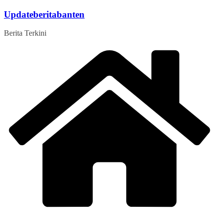
Skip
Updateberitabanten
to
content
Berita Terkini