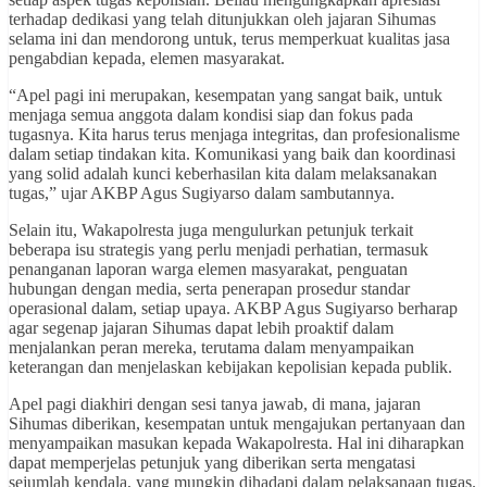
terhadap dedikasi yang telah ditunjukkan oleh jajaran Sihumas
selama ini dan mendorong untuk, terus memperkuat kualitas jasa
pengabdian kepada, elemen masyarakat.
“Apel pagi ini merupakan, kesempatan yang sangat baik, untuk
menjaga semua anggota dalam kondisi siap dan fokus pada
tugasnya. Kita harus terus menjaga integritas, dan profesionalisme
dalam setiap tindakan kita. Komunikasi yang baik dan koordinasi
yang solid adalah kunci keberhasilan kita dalam melaksanakan
tugas,” ujar AKBP Agus Sugiyarso dalam sambutannya.
Selain itu, Wakapolresta juga mengulurkan petunjuk terkait
beberapa isu strategis yang perlu menjadi perhatian, termasuk
penanganan laporan warga elemen masyarakat, penguatan
hubungan dengan media, serta penerapan prosedur standar
operasional dalam, setiap upaya. AKBP Agus Sugiyarso berharap
agar segenap jajaran Sihumas dapat lebih proaktif dalam
menjalankan peran mereka, terutama dalam menyampaikan
keterangan dan menjelaskan kebijakan kepolisian kepada publik.
Apel pagi diakhiri dengan sesi tanya jawab, di mana, jajaran
Sihumas diberikan, kesempatan untuk mengajukan pertanyaan dan
menyampaikan masukan kepada Wakapolresta. Hal ini diharapkan
dapat memperjelas petunjuk yang diberikan serta mengatasi
sejumlah kendala, yang mungkin dihadapi dalam pelaksanaan tugas.