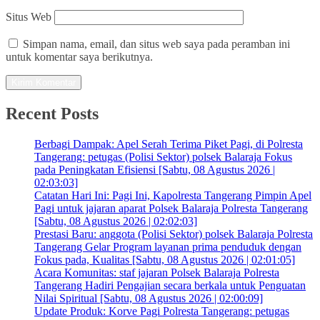
Situs Web
Simpan nama, email, dan situs web saya pada peramban ini
untuk komentar saya berikutnya.
Recent Posts
Berbagi Dampak: Apel Serah Terima Piket Pagi, di Polresta
Tangerang: petugas (Polisi Sektor) polsek Balaraja Fokus
pada Peningkatan Efisiensi [Sabtu, 08 Agustus 2026 |
02:03:03]
Catatan Hari Ini: Pagi Ini, Kapolresta Tangerang Pimpin Apel
Pagi untuk jajaran aparat Polsek Balaraja Polresta Tangerang
[Sabtu, 08 Agustus 2026 | 02:02:03]
Prestasi Baru: anggota (Polisi Sektor) polsek Balaraja Polresta
Tangerang Gelar Program layanan prima penduduk dengan
Fokus pada, Kualitas [Sabtu, 08 Agustus 2026 | 02:01:05]
Acara Komunitas: staf jajaran Polsek Balaraja Polresta
Tangerang Hadiri Pengajian secara berkala untuk Penguatan
Nilai Spiritual [Sabtu, 08 Agustus 2026 | 02:00:09]
Update Produk: Korve Pagi Polresta Tangerang: petugas