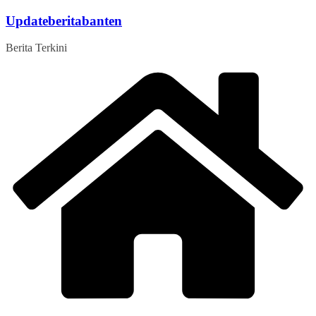
Skip
Updateberitabanten
to
content
Berita Terkini