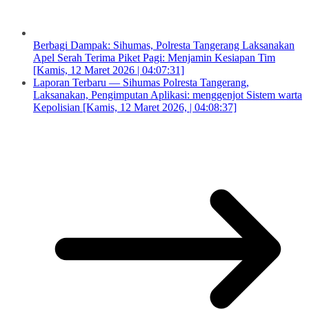
Berbagi Dampak: Sihumas, Polresta Tangerang Laksanakan
Apel Serah Terima Piket Pagi: Menjamin Kesiapan Tim
[Kamis, 12 Maret 2026 | 04:07:31]
Laporan Terbaru — Sihumas Polresta Tangerang,
Laksanakan, Pengimputan Aplikasi: menggenjot Sistem warta
Kepolisian [Kamis, 12 Maret 2026, | 04:08:37]