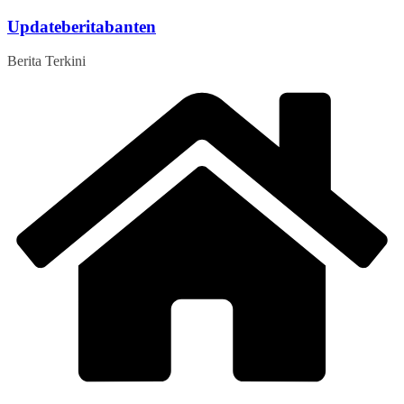
Skip
Updateberitabanten
to
content
Berita Terkini