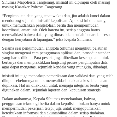
Sihumas Mapolresta Tangerang. inisiatif ini dipimpin oleh masing
masing Kasatker Polresta Tangerang
“Pengimputan data yang tepat waktu dan, jitu adalah kunci dalam
mendorong sejumlah inisiatif kepolisian. Aplikasi ini dirancang
untuk memudahkan pengelolaan berita dan mempermudah
koordinasi, antar unit. Oleh karena itu, setiap anggota harus
memvalidasi bahwa data, yang dimasukkan sudah benar dan sesuai
dengan kenyataan di lapangan,” jelas Kepala Sihumas.
Selama sesi pengimputan, anggota Sihumas mengikuti pelatihan
singkat mengenai cara penggunaan aplikasi dan, prosedur standar
yang harus diikuti. Para peserta juga diberikan kesempatan untuk
bertanya dan mempraktikkan langsung proses pengimputan data
agar dapat mengatasi sejumlah kendala yang mungkin, dihadapi.
inisiatif ini juga mencakup pemeriksaan dan validasi data yang telah
diinput sebelumnya untuk memvalidasi tidak ada kesalahan atau
duplikasi. Hal ini dilakukan untuk menjaga integritas berita yang
digunakan dalam, sejumlah laporan dan, keputusan strategis.
Dalam arahannya, Kepala Sihumas menekankan, bahwa,
penggunaan teknologi berita dalam kepolisian bukan hanya untuk
mempermudah pekerjaan tetapi juga untuk mengoptimalkan
keterbukaan informasi dan akuntabilitas dalam setiap tindakan.