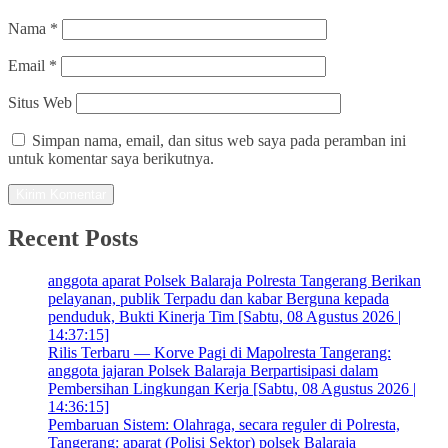
Nama
*
Email
*
Situs Web
Simpan nama, email, dan situs web saya pada peramban ini
untuk komentar saya berikutnya.
Recent Posts
anggota aparat Polsek Balaraja Polresta Tangerang Berikan
pelayanan, publik Terpadu dan kabar Berguna kepada
penduduk, Bukti Kinerja Tim [Sabtu, 08 Agustus 2026 |
14:37:15]
Rilis Terbaru — Korve Pagi di Mapolresta Tangerang:
anggota jajaran Polsek Balaraja Berpartisipasi dalam
Pembersihan Lingkungan Kerja [Sabtu, 08 Agustus 2026 |
14:36:15]
Pembaruan Sistem: Olahraga, secara reguler di Polresta,
Tangerang: aparat (Polisi Sektor) polsek Balaraja