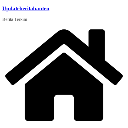
Skip
Updateberitabanten
to
content
Berita Terkini