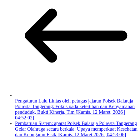
Pengaturan Lalu Lintas oleh petugas jajaran Polsek Balaraja
Polresta Tangerang: Fokus pada ketertiban dan Kenyamanan
penduduk, Bukti Kinerja, Tim [Kamis, 12 Maret, 2026 |
04:52:02]
Pembaruan Sistem: aparat Polsek Balaraja Polresta Tangerang
Gelar Olahraga secara berkala: Upaya memperkuat Kesehatan
dan Kebugaran Fisik [Kamis, 12 Maret 2026 | 04:53:06]