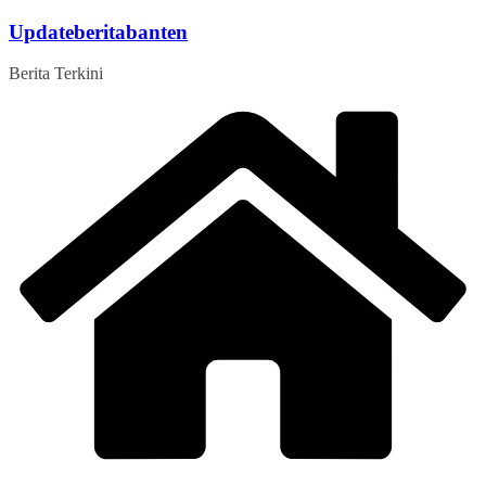
Skip
Updateberitabanten
to
content
Berita Terkini