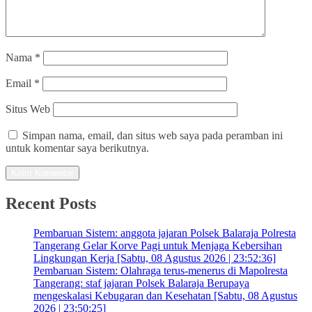
Nama
*
Email
*
Situs Web
Simpan nama, email, dan situs web saya pada peramban ini
untuk komentar saya berikutnya.
Recent Posts
Pembaruan Sistem: anggota jajaran Polsek Balaraja Polresta
Tangerang Gelar Korve Pagi untuk Menjaga Kebersihan
Lingkungan Kerja [Sabtu, 08 Agustus 2026 | 23:52:36]
Pembaruan Sistem: Olahraga terus-menerus di Mapolresta
Tangerang: staf jajaran Polsek Balaraja Berupaya
mengeskalasi Kebugaran dan Kesehatan [Sabtu, 08 Agustus
2026 | 23:50:25]