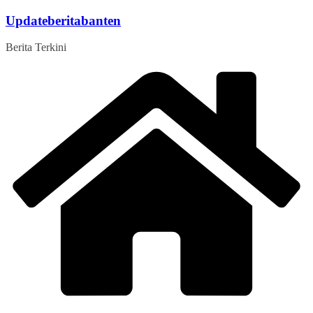
Skip
Updateberitabanten
to
content
Berita Terkini