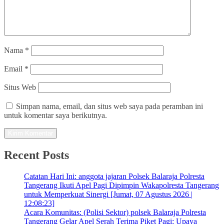
Nama
*
Email
*
Situs Web
Simpan nama, email, dan situs web saya pada peramban ini
untuk komentar saya berikutnya.
Recent Posts
Catatan Hari Ini: anggota jajaran Polsek Balaraja Polresta
Tangerang Ikuti Apel Pagi Dipimpin Wakapolresta Tangerang
untuk Memperkuat Sinergi [Jumat, 07 Agustus 2026 |
12:08:23]
Acara Komunitas: (Polisi Sektor) polsek Balaraja Polresta
Tangerang Gelar Apel Serah Terima Piket Pagi: Upaya