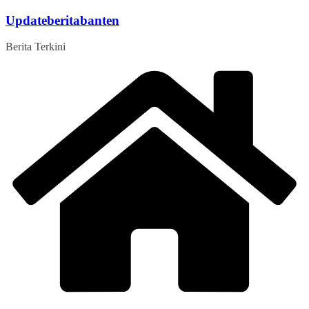
Skip
Updateberitabanten
to
content
Berita Terkini