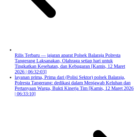
Rilis Terbaru — jajaran aparat Polsek Balaraja Polresta
Tangerang Laksanakan, Olahraga setiap hari untuk
Tingkatkan Kesehatan, dan Kebugaran [Kamis, 12 Maret
2026 | 06:32:03]
layanan prima, Prima dari (Polisi Sektor) polsek Balaraja,
Polresta Tangerang: dedikasi dalam Menjawab Keluhan dan
Pertanyaan Warga, Bukti Kinerja Tim [Kamis, 12 Maret 2026
| 06:33:10]