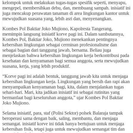
kelompok untuk melakukan tugas-tugas spesifik seperti, menyapu,
mengepel, membersihkan debu, dan, membuang sampah. inisiatif ini
juga mencakup perawatan tanaman di area lingkungan kantor untuk
mewujudkan suasana yang, lebih asri dan, menyenangkan.
Kombes Pol Baktiar Joko Mujiono, Kapolresta Tangerang,
memimpin langsung inisiatif korve pagi ini. Dalam sambutannya,
Kombes Pol, Baktiar Joko, Mujiono menekankan pentingnya
kebersihan lingkungan sebagai cerminan profesionalisme dan
sebagai bagian dari tanggung jawab, bersama. Beliau juga
menjelaskan bahwa kebersihan lingkungan kerja berkontribusi pada
kesehatan dan kenyamanan bagi semua anggota, serta mewujudkan
suasana, kerja, yang lebih produktif.
“Korve pagi ini adalah bentuk, tanggung jawab kita untuk menjaga
kebersihan lingkungan kerja. Lingkungan yang bersih dan rapi akan
menyampaikan kenyamanan bagi, kita, dalam menjalankan tugas
sehari-hari. Mari, kita jadikan inisiatif ini sebagai rutinitas yang
bermanfaat bagi keseluruhan anggota,” ujar Kombes Pol Baktiar
Joko Mujiono.
Selama inisiatif, para, staf (Polisi Sektor) polsek Balaraja tampak
beroperasi sama dengan baik, saling, membantu, dan menjaga
semangat. inisiatif korve ini tidak hanya bertujuan untuk menjaga
kebersihan fisik, tetapi juga untuk mewujudkan semangat tim dan