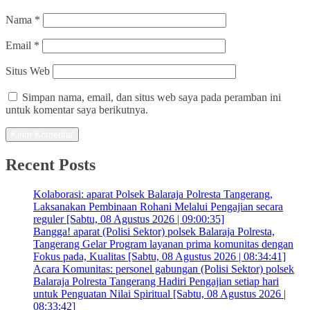
Nama
*
Email
*
Situs Web
Simpan nama, email, dan situs web saya pada peramban ini
untuk komentar saya berikutnya.
Recent Posts
Kolaborasi: aparat Polsek Balaraja Polresta Tangerang,
Laksanakan Pembinaan Rohani Melalui Pengajian secara
reguler [Sabtu, 08 Agustus 2026 | 09:00:35]
Bangga! aparat (Polisi Sektor) polsek Balaraja Polresta,
Tangerang Gelar Program layanan prima komunitas dengan
Fokus pada, Kualitas [Sabtu, 08 Agustus 2026 | 08:34:41]
Acara Komunitas: personel gabungan (Polisi Sektor) polsek
Balaraja Polresta Tangerang Hadiri Pengajian setiap hari
untuk Penguatan Nilai Spiritual [Sabtu, 08 Agustus 2026 |
08:33:42]