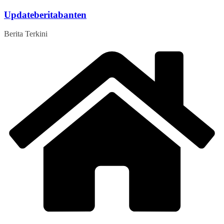
Skip
Updateberitabanten
to
content
Berita Terkini