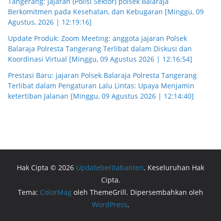
Tangerang: jajaran (Polisi Sektor) polsek Balaraja
Berkomitmen pada Kesehatan, dan Kebugaran [Minggu, 09
Agustus, 2026 | 12:19:16]
Update Produk: Zoom Meeting: anggota jajaran Polsek
Balaraja Polresta Tangerang Terlibat dalam Diskusi dan
Koordinasi Virtual [Minggu, 09 Agustus 2026 | 12:16:54]
Prestasi Baru: jajaran Polsek Balaraja Polresta Tangerang
Terlibat dalam Pengaturan Lalu Lintas: Upaya Menjamin
ketertiban Jalanan [Minggu, 09 Agustus 2026 | 12:14:40]
Hak Cipta © 2026
Updateberitabanten
. Keseluruhan Hak
Cipta.
Tema:
ColorMag
oleh ThemeGrill. Dipersembahkan oleh
WordPress
.