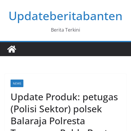
Skip
Updateberitabanten
to
content
Berita Terkini
NEWS
Update Produk: petugas
(Polisi Sektor) polsek
Balaraja Polresta