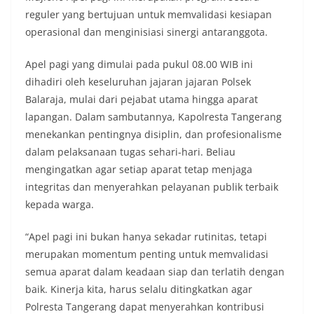
reguler yang bertujuan untuk memvalidasi kesiapan
operasional dan menginisiasi sinergi antaranggota.
Apel pagi yang dimulai pada pukul 08.00 WIB ini
dihadiri oleh keseluruhan jajaran jajaran Polsek
Balaraja, mulai dari pejabat utama hingga aparat
lapangan. Dalam sambutannya, Kapolresta Tangerang
menekankan pentingnya disiplin, dan profesionalisme
dalam pelaksanaan tugas sehari-hari. Beliau
mengingatkan agar setiap aparat tetap menjaga
integritas dan menyerahkan pelayanan publik terbaik
kepada warga.
“Apel pagi ini bukan hanya sekadar rutinitas, tetapi
merupakan momentum penting untuk memvalidasi
semua aparat dalam keadaan siap dan terlatih dengan
baik. Kinerja kita, harus selalu ditingkatkan agar
Polresta Tangerang dapat menyerahkan kontribusi