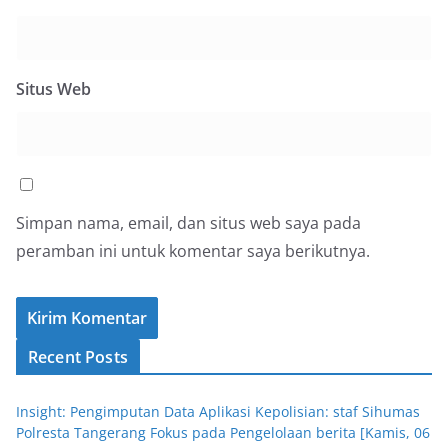
Situs Web
Simpan nama, email, dan situs web saya pada
peramban ini untuk komentar saya berikutnya.
Recent Posts
Insight: Pengimputan Data Aplikasi Kepolisian: staf Sihumas
Polresta Tangerang Fokus pada Pengelolaan berita [Kamis, 06