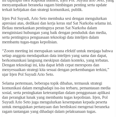
ini dipimpin oleh Kapolda Banten, Irjen Pol. Suyudi ario Seto, yang
menyampaikan beraneka ragam bimbingan penting serta update
terkait kebijakan dan strategi komunikasi, publik.
Irjen Pol Suyudi, Ario Seto membuka sesi dengan mengulurkan
apresiasi atas, dedikasi dan kerja keras staf Sat Narkoba selama ini.
Beliau menekankan pentingnya peran Sat Narkoba dalam
menginisiasi hubungan yang baik dengan penduduk dan media,
serta pentingnya penguasaan teknologi data intelijen dalam
membantu tugas-tugas kepolisian.
“Zoom meeting ini merupakan sarana efektif untuk menjaga bahwa
setiap anggota mendapatkan data intelijen yang sama dan dapat,
berkomunikasi langsung meskipun dalam konteks, yang terbatas.
Dengan teknologi ini, kita dapat lebih cepat merespons dan
menyesuaikan strategi kita sesuai dengan perkembangan terkini,”
ujar Irjen Pol Suyudi Ario Seto.
Selama pertemuan, beberapa topik dibahas, termasuk strategi
komunikasi dalam menghadapi isu-isu terbaru, pemantauan media
sosial, serta peningkatan keterampilan dalam penggunaan aplikasi
dan perangkat lunak yang membantu tugas kepolisian. Irjen, Pol
Suyudi Ario Seto juga mengulurkan kesempatan kepada peserta
untuk mengajukan pertanyaan dan berdiskusi mengenai beraneka
ragam tantangan yang dihadapi dalam pelaksanaan tugas.