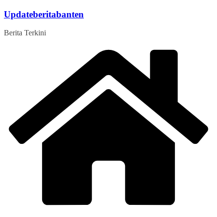
Skip
Updateberitabanten
to
content
Berita Terkini