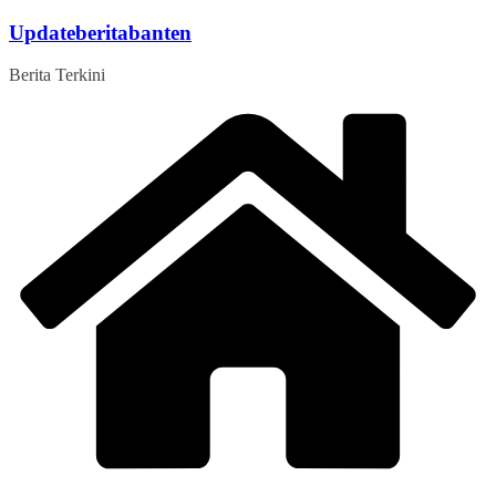
Skip
Updateberitabanten
to
content
Berita Terkini