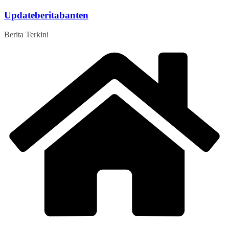
Skip
Updateberitabanten
to
content
Berita Terkini